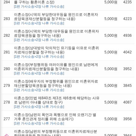
284
를 구하는 황혼이혼 소장)
5,000원
4235
[1편 가사소송>2장 나류 가사소송]
이혼소장(시댁의 부당한대우등을 원인으로 이혼위자
283
료양육권재산분할등을 청구하는 내용)
5,000원
4223
[1편 가사소송>2장 나류 가사소송]
이혼소장(시댁의 부당한 대우등을 원인으로 이혼위자
282
료양육권등을 청구하는 내용)
5,000원
4936
[1편 가사소송>2장 나류 가사소송]
이혼소장(상대방의 악의적인 유기등을 이유로 이혼위
281
자료재산분할을 청구하는 내용)
5,000원
4042
[1편 가사소송>2장 나류 가사소송]
이혼소장(부정행위등 여러이유를 원인으로 남편에게
280
이혼위자료재산분할등을 청구하는 내용)
5,000원
3952
[1편 가사소송>2장 나류 가사소송]
이혼소장(배우자의 부정행위를 원인으로 이혼위자료
279
재산분할양육권등을 청구하는 내용)
5,000원
3845
[1편 가사소송>2장 나류 가사소송]
이혼소장(민법 제840조 제3조 제6호에 해당하는 사유
278
로 남편이 아내를 상대로 청구)
5,000원
4087
[1편 가사소송>2장 나류 가사소송]
이혼소장(남편의 폭언과 폭행으로 인해 오랜기간 별
277
거후 혼인관계 정리를 위해 소송제기)
5,000원
3958
[1편 가사소송>2장 나류 가사소송]
이혼소장(남편의 부정행위등으로 이혼위자료재산분
할양육권등을 청구하는 내용)
5,000원
3944