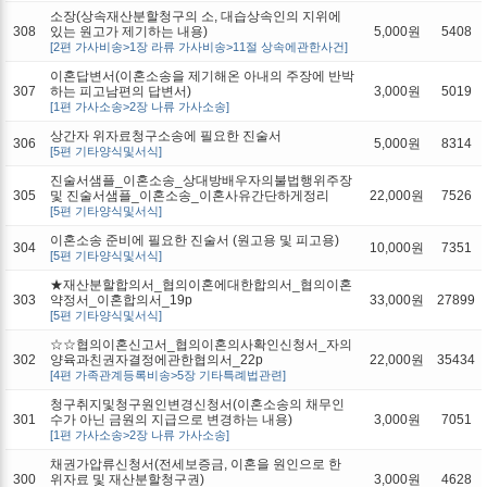
소장(상속재산분할청구의 소, 대습상속인의 지위에
308
있는 원고가 제기하는 내용)
5,000원
5408
[2편 가사비송>1장 라류 가사비송>11절 상속에관한사건]
이혼답변서(이혼소송을 제기해온 아내의 주장에 반박
307
하는 피고남편의 답변서)
3,000원
5019
[1편 가사소송>2장 나류 가사소송]
상간자 위자료청구소송에 필요한 진술서
306
5,000원
8314
[5편 기타양식및서식]
진술서샘플_이혼소송_상대방배우자의불법행위주장
305
및 진술서샘플_이혼소송_이혼사유간단하게정리
22,000원
7526
[5편 기타양식및서식]
이혼소송 준비에 필요한 진술서 (원고용 및 피고용)
304
10,000원
7351
[5편 기타양식및서식]
★재산분할합의서_협의이혼에대한합의서_협의이혼
303
약정서_이혼합의서_19p
33,000원
27899
[5편 기타양식및서식]
☆☆협의이혼신고서_협의이혼의사확인신청서_자의
302
양육과친권자결정에관한협의서_22p
22,000원
35434
[4편 가족관계등록비송>5장 기타특례법관련]
청구취지및청구원인변경신청서(이혼소송의 채무인
301
수가 아닌 금원의 지급으로 변경하는 내용)
3,000원
7051
[1편 가사소송>2장 나류 가사소송]
채권가압류신청서(전세보증금, 이혼을 원인으로 한
300
위자료 및 재산분할청구권)
3,000원
4628