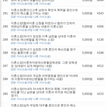
292
에서 피고측이 제출하는 준비서면)
3,000원
6064
[1편 가사소송>2장 나류 가사소송]
이혼소장(혼인신고후 남편의 폭언과 폭력을 원인으로
291
혼인의 해소를 요구하는 내용)
5,000원
4343
[1편 가사소송>2장 나류 가사소송]
이혼소장(협의이혼 신청을 하였으나 협의가 안되어
290
재판상이혼을 신청하는 내용의 이혼소장)
5,000원
4266
[1편 가사소송>2장 나류 가사소송]
이혼소장(자녀가 장성한 이후 남편을 상대로 이혼과
289
위자료 재산분할을 청구하는 소장)
5,000원
4138
[1편 가사소송>2장 나류 가사소송]
이혼소장(자녀가 성장한 이후 혼인의 해소만을 청구
288
하는 황혼이혼 소장)
5,000원
4188
[1편 가사소송>2장 나류 가사소송]
이혼소장(이혼위자료재산분할양육권등. 그중 양육권
287
은 상대방이 갖게 해달라는 내용)
5,000원
4512
[1편 가사소송>2장 나류 가사소송]
이혼소장(아내의 극심한 의부증등을 원인으로 아내에
286
게 이혼위자료재산분할을 청구하는 내용)
5,000원
4380
[1편 가사소송>2장 나류 가사소송]
이혼소장(아내와 자녀에게 폭언과 폭행, 가부장적인
태도를 지닌 남편을 상대로 이혼과 위자료 재산분할
285
5,000원
4223
청구)
[1편 가사소송>2장 나류 가사소송]
이혼소장(심히 부당한 대우를 원인으로 혼인의 해소