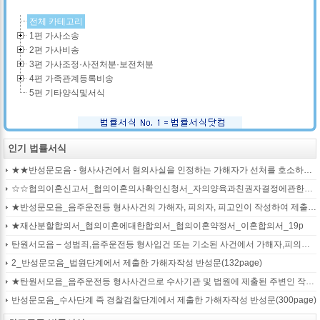
전체 카테고리
1편 가사소송
2편 가사비송
3편 가사조정·사전처분·보전처분
4편 가족관계등록비송
5편 기타양식및서식
인기 법률서식
★★반성문모음 - 형사사건에서 혐의사실을 인정하는 가해자가 선처를 호소하며 제출작성하는 반성문2
☆☆협의이혼신고서_협의이혼의사확인신청서_자의양육과친권자결정에관한협의서_22p
★반성문모음_음주운전등 형사사건의 가해자, 피의자, 피고인이 작성하여 제출하는 반성문모음(380page)
★재산분할합의서_협의이혼에대한합의서_협의이혼약정서_이혼합의서_19p
탄원서모음 – 성범죄,음주운전등 형사입건 또는 기소된 사건에서 가해자,피의자,피고인을 위하여 선처를 호소하는 내용(지인분들 작성)
2_반성문모음_법원단계에서 제출한 가해자작성 반성문(132page)
★탄원서모음_음주운전등 형사사건으로 수사기관 및 법원에 제출된 주변인 작성 선처호소 탄원서(208page)
반성문모음_수사단계 즉 경찰검찰단계에서 제출한 가해자작성 반성문(300page)