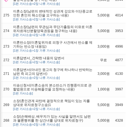
[1편 가사소송>2장 나류 가사소송]
이혼소장(남편의 변태적인 성관계 강요와 이단종교로
275
인한 혼인의 해소만을 요구하는 내용)
5,000원
4014
[1편 가사소송>2장 나류 가사소송]
이혼소장(남편의 무관심과 무단가출등의 이유로 이혼
274
위자료재산분할양육권등을 청구하는 내용)
5,000원
3953
[1편 가사소송>2장 나류 가사소송]
이혼반소장(이혼및위자료 피청구 사건에서 반소를 제
273
기하는 반소장 내용임)
3,000원
4996
[1편 가사소송>1장 가류 가사소송]
이혼답변서_간략한 내용의 답변서
272
무료
4877
[1편 가사소송>2장 나류 가사소송]
이혼답변서(아내인 원고의 청구에 하나하나 반박하는
271
남편 즉 피고의 답변서)
3,000원
4130
[1편 가사소송>2장 나류 가사소송]
이송신청서(이혼소송의 본소반소가 진행중이므로 관
270
할법원으로 이송해줄것을 요청하는 내용)
1,000원
3997
[1편 가사소송]
소장(혼인관계 파탄에 결정적으로 책임이 있는 자를
269
상대로 위자료청구소송)1
5,000원
3949
[1편 가사소송>2장 나류 가사소송]
소장(손해배상, 배우자가 있는 사실을 알면서도 남편
268
과 불륜행위를 한 상간녀를 상대로 위자료청구)
5,000원
4328
[1편 가사소송>2장 나류 가사소송]