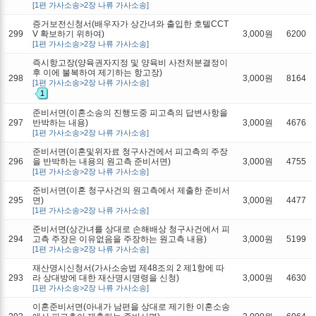
[1편 가사소송>2장 나류 가사소송]
증거보전신청서(배우자가 상간녀와 출입한 호텔CCT
299
V 확보하기 위하여)
3,000원
6200
[1편 가사소송>2장 나류 가사소송]
즉시항고장(양육권자지정 및 양육비 사전처분결정이
후 이에 불복하여 제기하는 항고장)
298
3,000원
8164
[1편 가사소송>2장 나류 가사소송]
1
준비서면(이혼소송의 진행도중 피고측의 답변사항을
297
반박하는 내용)
3,000원
4676
[1편 가사소송>2장 나류 가사소송]
준비서면(이혼및위자료 청구사건에서 피고측의 주장
296
을 반박하는 내용의 원고측 준비서면)
3,000원
4755
[1편 가사소송>2장 나류 가사소송]
준비서면(이혼 청구사건의 원고측에서 제출한 준비서
295
면)
3,000원
4477
[1편 가사소송>2장 나류 가사소송]
준비서면(상간녀를 상대로 손해배상 청구사건에서 피
294
고측 주장은 이유없음을 주장하는 원고측 내용)
3,000원
5199
[1편 가사소송>2장 나류 가사소송]
재산명시신청서(가사소송법 제48조의 2 제1항에 따
293
라 상대방에 대한 재산명시명령을 신청)
3,000원
4630
[1편 가사소송>2장 나류 가사소송]
이혼준비서면(아내가 남편을 상대로 제기한 이혼소송