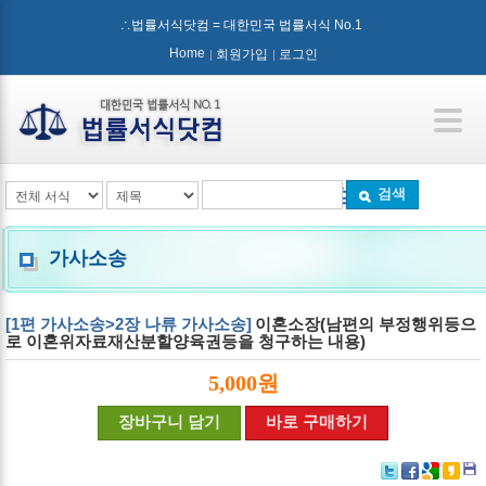
∴법률서식닷컴 = 대한민국 법률서식 No.1
Home
회원가입
로그인
검색
가사소송
[1편 가사소송>2장 나류 가사소송]
이혼소장(남편의 부정행위등으
로 이혼위자료재산분할양육권등을 청구하는 내용)
5,000원
장바구니 담기
바로 구매하기