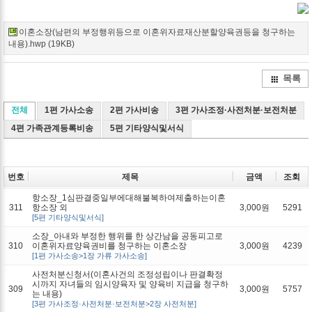
Twitter
Facebook
Google+
Delicio
Kak
이혼소장(남편의 부정행위등으로 이혼위자료재산분할양육권등을 청구하는
내용).hwp (19KB)
목록
전체
1편 가사소송
2편 가사비송
3편 가사조정·사전처분·보전처분
4편 가족관계등록비송
5편 기타양식및서식
번호
제목
금액
조회
항소장_1심판결중일부에대해불복하여제출하는이혼
311
항소장 외
3,000원
5291
[5편 기타양식및서식]
소장_아내와 부정한 행위를 한 상간남을 공동피고로
310
이혼위자료양육권비를 청구하는 이혼소장
3,000원
4239
[1편 가사소송>1장 가류 가사소송]
사전처분신청서(이혼사건의 조정성립이나 판결확정
시까지 자녀들의 임시양육자 및 양육비 지급을 청구하
309
3,000원
5757
는 내용)
[3편 가사조정·사전처분·보전처분>2장 사전처분]