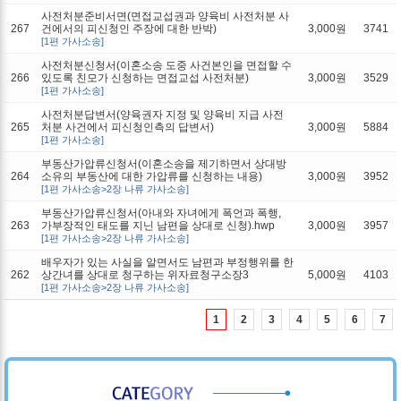
사전처분준비서면(면접교섭권과 양육비 사전처분 사
267
건에서의 피신청인 주장에 대한 반박)
3,000원
3741
[1편 가사소송]
사전처분신청서(이혼소송 도중 사건본인을 면접할 수
266
있도록 친모가 신청하는 면접교섭 사전처분)
3,000원
3529
[1편 가사소송]
사전처분답변서(양육권자 지정 및 양육비 지급 사전
265
처분 사건에서 피신청인측의 답변서)
3,000원
5884
[1편 가사소송]
부동산가압류신청서(이혼소송을 제기하면서 상대방
264
소유의 부동산에 대한 가압류를 신청하는 내용)
3,000원
3952
[1편 가사소송>2장 나류 가사소송]
부동산가압류신청서(아내와 자녀에게 폭언과 폭행,
263
가부장적인 태도를 지닌 남편을 상대로 신청).hwp
3,000원
3957
[1편 가사소송>2장 나류 가사소송]
배우자가 있는 사실을 알면서도 남편과 부정행위를 한
262
상간녀를 상대로 청구하는 위자료청구소장3
5,000원
4103
[1편 가사소송>2장 나류 가사소송]
1
2
3
4
5
6
7