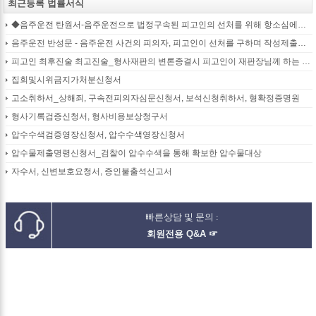
최근등록 법률서식
◆음주운전 탄원서-음주운전으로 법정구속된 피고인의 선처를 위해 항소심에서 제출하는 탄원서(45page)
음주운전 반성문 - 음주운전 사건의 피의자, 피고인이 선처를 구하며 작성제출하는 반성문
피고인 최후진술 최고진술_형사재판의 변론종결시 피고인이 재판장님께 하는 최종진술 의견내용(36페이지)
집회및시위금지가처분신청서
고소취하서_상해죄, 구속전피의자심문신청서, 보석신청취하서, 형확정증명원
형사기록검증신청서, 형사비용보상청구서
압수수색검증영장신청서, 압수수색영장신청서
압수물제출명령신청서_검찰이 압수수색을 통해 확보한 압수물대상
자수서, 신변보호요청서, 증인불출석신고서
빠른상담 및 문의 :
회원전용 Q&A ☞