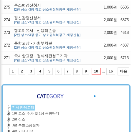
주소변경신청서
275
1,000원
6606
[2편 상소>3장 항고·상소권회복청구·재정신청]
정신감정신청서
274
2,000원
6875
[2편 상소>3장 항고·상소권회복청구·재정신청]
항고이유서 - 신용훼손등
273
2,000원
4618
[2편 상소>3장 항고·상소권회복청구·재정신청]
준항고장 - 가환부처분
272
2,000원
4837
[2편 상소>3장 항고·상소권회복청구·재정신청]
즉시항고장 - 정식재판청구기각
271
2,000원
5713
[2편 상소>3장 항고·상소권회복청구·재정신청]
…
다음
1
2
3
4
5
6
7
8
9
10
16
전체 카테고리
1편 고소·수사 및 1심 공판단계
2편 상소
3편 특별소송절차
4편 기타 서식