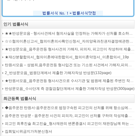
인기 법률서식
★★반성문모음 - 형사사건에서 혐의사실을 인정하는 가해자가 선처를 호소하며 제출작성하는 반성문2
☆☆협의이혼신고서_협의이혼의사확인신청서_자의양육과친권자결정에관한협의서_22p
★반성문모음_음주운전등 형사사건의 가해자, 피의자, 피고인이 작성하여 제출하는 반성문모음(380page)
★재산분할합의서_협의이혼에대한합의서_협의이혼약정서_이혼합의서_19p
탄원서모음 – 성범죄,음주운전등 형사입건 또는 기소된 사건에서 가해자,피의자,피고인을 위하여 선처를 호소하는 내용(지인분들 작성)
2_반성문모음_법원단계에서 제출한 가해자작성 반성문(132page)
★탄원서모음_음주운전등 형사사건으로 수사기관 및 법원에 제출된 주변인 작성 선처호소 탄원서(208page)
반성문모음_수사단계 즉 경찰검찰단계에서 제출한 가해자작성 반성문(300page)
최근등록 법률서식
◆음주운전 탄원서-음주운전으로 법정구속된 피고인의 선처를 위해 항소심에서 제출하는 탄원서(45page)
음주운전 반성문 - 음주운전 사건의 피의자, 피고인이 선처를 구하며 작성제출하는 반성문
피고인 최후진술 최고진술_형사재판의 변론종결시 피고인이 재판장님께 하는 최종진술 의견내용(36페이지)
집회및시위금지가처분신청서