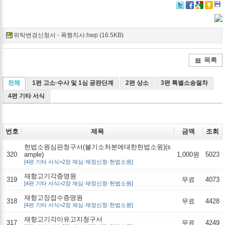
Twitter
Facebook
Google+
Delicio
Kak
위탁변경신청서 - 폭행치사.hwp (16.5KB)
목록
전체
1편 고소·수사 및 1심 공판단계
2편 상소
3편 특별소송절차
4편 기타 서식
번호
제목
금액
조회
헌법소원심판청구서(불기소처분에대한헌법소원)(s
320
ample)
1,000원
5023
[4편 기타 서식>2장 재심·재정신청·헌법소원]
재항고기각증명원
319
무료
4073
[4편 기타 서식>2장 재심·재정신청·헌법소원]
재항고장접수증명원
318
무료
4428
[4편 기타 서식>2장 재심·재정신청·헌법소원]
재항고기각이유고지청구서
317
무료
4249