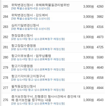
위탁변경신청서 - 유해화학물질관리법위반
285
3,000원
4260
[3편 특별소송절차>1장 소년사건]
위탁변경신청서 - 강도예비
284
3,000원
3982
[3편 특별소송절차>1장 소년사건]
심리기일변경신청서
283
1,000원
4316
[3편 특별소송절차>1장 소년사건]
현장검증신청서
282
1,000원
4973
[2편 상소>3장 항고·상소권회복청구·재정신청]
항고장접수증명원
281
1,000원
4725
[2편 상소>3장 항고·상소권회복청구·재정신청]
항고이유보충서 - 업무상횡령
280
3,000원
5580
[2편 상소>3장 항고·상소권회복청구·재정신청]
항고기각증명원
279
1,000원
4640
[2편 상소>3장 항고·상소권회복청구·재정신청]
항고기각이유고지청구서
278
1,000원
4558
[2편 상소>3장 항고·상소권회복청구·재정신청]
필적등감정신청서
277
1,000원
4944
[2편 상소>3장 항고·상소권회복청구·재정신청]
증거보전청구서_진행중인 형사사건에서 증인에 대
276
해 증거보전을 청구하는 내용
1,000원
4543
[2편 상소>3장 항고·상소권회복청구·재정신청]