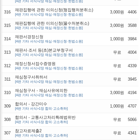
[4편 기타 서식>2장 재심·재정신청·헌법소원]
재판집행에 관한 이의신청(형집행처분취소)
316
3,000원
4406
[4편 기타 서식>2장 재심·재정신청·헌법소원]
재판집행에 관한 이의신청(몰수처분취소)
315
3,000원
3588
[4편 기타 서식>2장 재심·재정신청·헌법소원]
재판서경정신청
314
1,000원
3984
[4편 기타 서식>2장 재심·재정신청·헌법소원]
재판서·조서 등(초)본교부청구서
313
무료
4004
[4편 기타 서식>2장 재심·재정신청·헌법소원]
재정신청서접수증명원
312
무료
4339
[4편 기타 서식>2장 재심·재정신청·헌법소원]
재심청구서취하서
311
무료
3945
[4편 기타 서식>2장 재심·재정신청·헌법소원]
재심청구서 - 재심사유에의한
310
3,000원
4194
[4편 기타 서식>2장 재심·재정신청·헌법소원]
합의서 - 강간미수
309
1,000원
4707
[4편 기타 서식>1장 합의·고소취하]
합의서 - 교통사고처리특례법위반
308
무료
5066
[4편 기타 서식>1장 합의·고소취하]
참고자료제출2
307
무료
4341
[4편 기타 서식>1장 합의·고소취하]