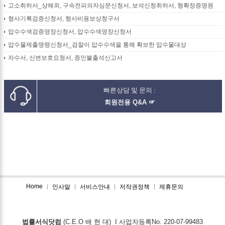
고소취하서_상해죄, 구속전피의자심문신청서, 보석신청취하서, 형확정증명원
형사기록검증신청서, 형사비용보상청구서
압수수색검증영장신청서, 압수수색영장신청서
압수물제출명령신청서_검찰이 압수수색을 통해 확보한 압수물대상
자수서, 신변보호요청서, 증인불출석신고서
빠른상담 및 문의 :
회원전용 Q&A ☞
Home
인사말
서비스안내
저작권정책
제휴문의
법률서식닷컴
(C.E.O 배 현 대) I 사업자등록No. 220-07-99483