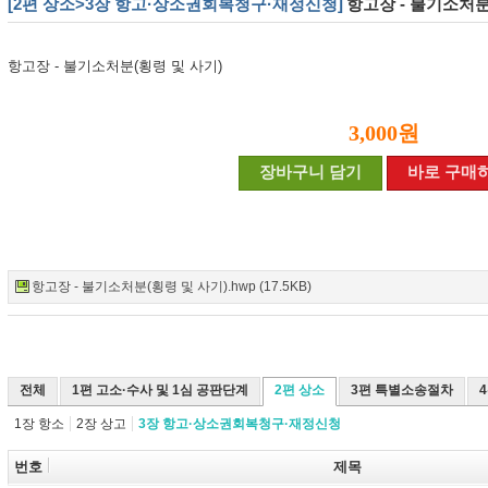
[2편 상소>3장 항고·상소권회복청구·재정신청]
항고장 - 불기소처분
항고장 - 불기소처분(횡령 및 사기)
3,000원
장바구니 담기
바로 구매
항고장 - 불기소처분(횡령 및 사기).hwp (17.5KB)
전체
1편 고소·수사 및 1심 공판단계
2편 상소
3편 특별소송절차
1장 항소
2장 상고
3장 항고·상소권회복청구·재정신청
번호
제목