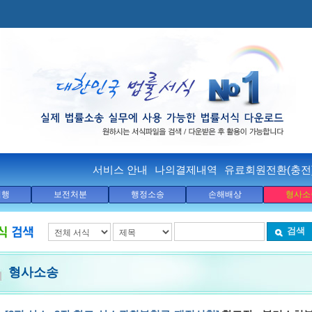
서비스 안내
나의결제내역
유료회원전환(충전
집행
보전처분
행정소송
손해배상
형사소
검색
형사소송