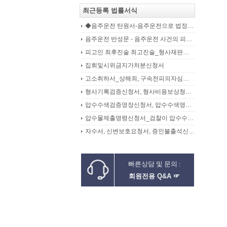
최근등록 법률서식
◆음주운전 탄원서-음주운전으로 법정구속된 피고인의 선처를 위해 항소심에서 제출하는 탄원서(45page)
음주운전 반성문 - 음주운전 사건의 피의자, 피고인이 선처를 구하며 작성제출하는 반성문
피고인 최후진술 최고진술_형사재판의 변론종결시 피고인이 재판장님께 하는 최종진술 의견내용(36페이지)
집회및시위금지가처분신청서
고소취하서_상해죄, 구속전피의자심문신청서, 보석신청취하서, 형확정증명원
형사기록검증신청서, 형사비용보상청구서
압수수색검증영장신청서, 압수수색영장신청서
압수물제출명령신청서_검찰이 압수수색을 통해 확보한 압수물대상
자수서, 신변보호요청서, 증인불출석신고서
빠른상담 및 문의 :
회원전용 Q&A ☞