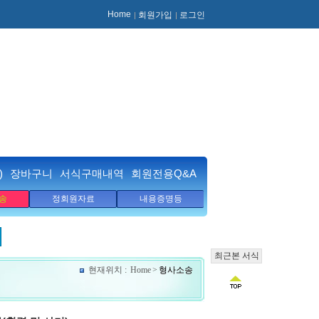
Home
회원가입
로그인
)
장바구니
서식구매내역
회원전용Q&A
송
정회원자료
내용증명등
최근본 서식
현재위치 :
Home
>
형사소송