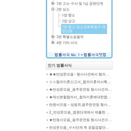
1편 고소·수사 및 1심 공판단계
2편 상소
1장 항소
2장 상고
3장 항고·상소권회복청구·재
정신청
3편 특별소송절차
4편 기타 서식
인기 법률서식
★★반성문모음 - 형사사건에서 혐의사실을 인정하는 가해자가 선처를 호소하며 제출작성하는 반성문2
☆☆협의이혼신고서_협의이혼의사확인신청서_자의양육과친권자결정에관한협의서_22p
★반성문모음_음주운전등 형사사건의 가해자, 피의자, 피고인이 작성하여 제출하는 반성문모음(380page)
★재산분할합의서_협의이혼에대한합의서_협의이혼약정서_이혼합의서_19p
탄원서모음 – 성범죄,음주운전등 형사입건 또는 기소된 사건에서 가해자,피의자,피고인을 위하여 선처를 호소하는 내용(지인분들 작성)
2_반성문모음_법원단계에서 제출한 가해자작성 반성문(132page)
★탄원서모음_음주운전등 형사사건으로 수사기관 및 법원에 제출된 주변인 작성 선처호소 탄원서(208page)
반성문모음_수사단계 즉 경찰검찰단계에서 제출한 가해자작성 반성문(300page)