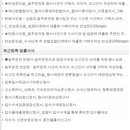
★반성문모음_음주운전등 형사사건의 가해자, 피의자, 피고인이 작성하여 제출하는 반성문모음(380page)
★재산분할합의서_협의이혼에대한합의서_협의이혼약정서_이혼합의서_19p
탄원서모음 – 성범죄,음주운전등 형사입건 또는 기소된 사건에서 가해자,피의자,피고인을 위하여 선처를 호소하는 내용(지인분들 작성)
2_반성문모음_법원단계에서 제출한 가해자작성 반성문(132page)
★탄원서모음_음주운전등 형사사건으로 수사기관 및 법원에 제출된 주변인 작성 선처호소 탄원서(208page)
반성문모음_수사단계 즉 경찰검찰단계에서 제출한 가해자작성 반성문(300page)
최근등록 법률서식
◆음주운전 탄원서-음주운전으로 법정구속된 피고인의 선처를 위해 항소심에서 제출하는 탄원서(45page)
음주운전 반성문 - 음주운전 사건의 피의자, 피고인이 선처를 구하며 작성제출하는 반성문
피고인 최후진술 최고진술_형사재판의 변론종결시 피고인이 재판장님께 하는 최종진술 의견내용(36페이지)
집회및시위금지가처분신청서
고소취하서_상해죄, 구속전피의자심문신청서, 보석신청취하서, 형확정증명원
형사기록검증신청서, 형사비용보상청구서
압수수색검증영장신청서, 압수수색영장신청서
압수물제출명령신청서_검찰이 압수수색을 통해 확보한 압수물대상
자수서, 신변보호요청서, 증인불출석신고서