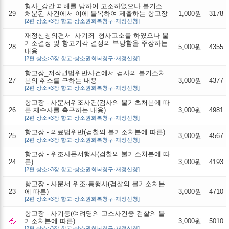
형사_강간 피해를 당하여 고소하였으나 불기소
29
처분된 사건에서 이에 불복하여 제출하는 항고장
1,000원
3178
[2편 상소>3장 항고·상소권회복청구·재정신청]
재정신청의견서_사기죄_형사고소를 하였으나 불
기소결정 및 항고기각 결정의 부당함을 주장하는
28
5,000원
4355
내용
[2편 상소>3장 항고·상소권회복청구·재정신청]
항고장_저작권법위반사건에서 검사의 불기소처
27
분의 취소를 구하는 내용
3,000원
4377
[2편 상소>3장 항고·상소권회복청구·재정신청]
항고장 - 사문서위조사건(검사의 불기초처분에 따
26
른 재수사를 촉구하는 내용)
3,000원
4981
[2편 상소>3장 항고·상소권회복청구·재정신청]
항고장 - 의료법위반(검찰의 불기소처분에 따른)
25
3,000원
4567
[2편 상소>3장 항고·상소권회복청구·재정신청]
항고장 - 위조사문서행사(검찰의 불기소처분에 따
24
른)
3,000원
4193
[2편 상소>3장 항고·상소권회복청구·재정신청]
항고장 - 사문서 위조·동행사(검찰의 불기소처분
23
에 따른)
3,000원
4710
[2편 상소>3장 항고·상소권회복청구·재정신청]
항고장 - 사기등(여려명의 고소사건중 검찰의 불
기소처분에 따른)
3,000원
5010
[2편 상소>3장 항고·상소권회복청구·재정신청]