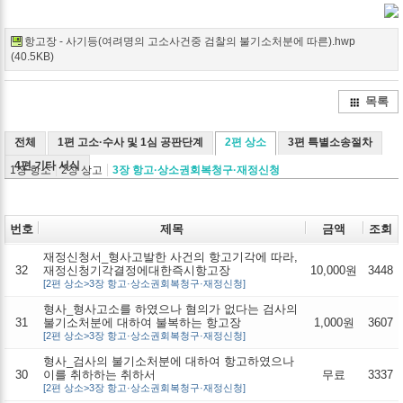
Twitter
Facebook
Google+
Delicio
Kak
항고장 - 사기등(여려명의 고소사건중 검찰의 불기소처분에 따른).hwp
(40.5KB)
목록
전체
1편 고소·수사 및 1심 공판단계
2편 상소
3편 특별소송절차
4편 기타 서식
1장 항소
2장 상고
3장 항고·상소권회복청구·재정신청
번호
제목
금액
조회
재정신청서_형사고발한 사건의 항고기각에 따라,
32
재정신청기각결정에대한즉시항고장
10,000원
3448
[2편 상소>3장 항고·상소권회복청구·재정신청]
형사_형사고소를 하였으나 혐의가 없다는 검사의
31
불기소처분에 대하여 불복하는 항고장
1,000원
3607
[2편 상소>3장 항고·상소권회복청구·재정신청]
형사_검사의 불기소처분에 대하여 항고하였으나
30
이를 취하하는 취하서
무료
3337
[2편 상소>3장 항고·상소권회복청구·재정신청]