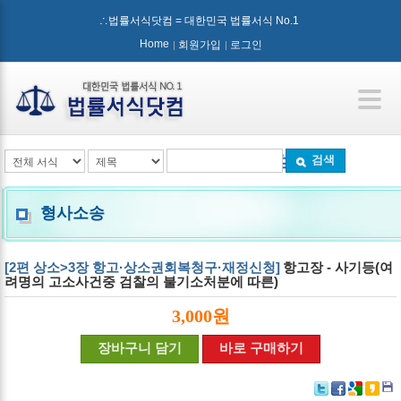
∴법률서식닷컴 = 대한민국 법률서식 No.1
Home
회원가입
로그인
검색
형사소송
[2편 상소>3장 항고·상소권회복청구·재정신청]
항고장 - 사기등(여
려명의 고소사건중 검찰의 불기소처분에 따른)
3,000원
장바구니 담기
바로 구매하기