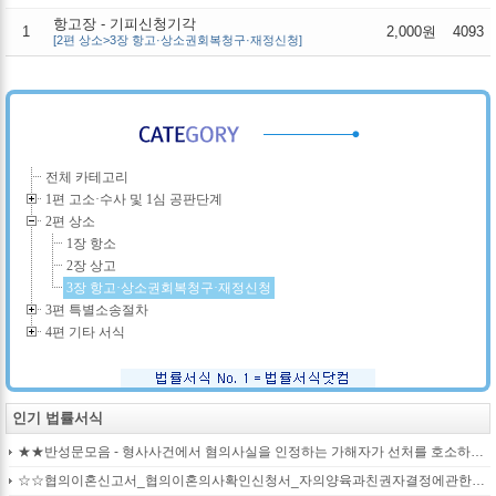
항고장 - 기피신청기각
1
2,000원
4093
[2편 상소>3장 항고·상소권회복청구·재정신청]
전체 카테고리
1편 고소·수사 및 1심 공판단계
2편 상소
1장 항소
2장 상고
3장 항고·상소권회복청구·재정신청
3편 특별소송절차
4편 기타 서식
인기 법률서식
★★반성문모음 - 형사사건에서 혐의사실을 인정하는 가해자가 선처를 호소하며 제출작성하는 반성문2
☆☆협의이혼신고서_협의이혼의사확인신청서_자의양육과친권자결정에관한협의서_22p