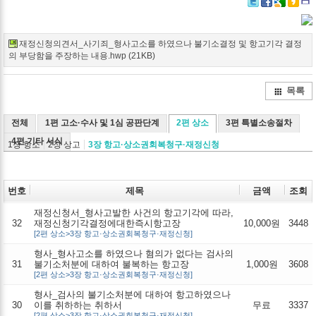
Twitter
Facebook
Google+
Delicio
Kak
재정신청의견서_사기죄_형사고소를 하였으나 불기소결정 및 항고기각 결정
의 부당함을 주장하는 내용.hwp (21KB)
목록
전체
1편 고소·수사 및 1심 공판단계
2편 상소
3편 특별소송절차
4편 기타 서식
1장 항소
2장 상고
3장 항고·상소권회복청구·재정신청
번호
제목
금액
조회
재정신청서_형사고발한 사건의 항고기각에 따라,
32
재정신청기각결정에대한즉시항고장
10,000원
3448
[2편 상소>3장 항고·상소권회복청구·재정신청]
형사_형사고소를 하였으나 혐의가 없다는 검사의
31
불기소처분에 대하여 불복하는 항고장
1,000원
3608
[2편 상소>3장 항고·상소권회복청구·재정신청]
형사_검사의 불기소처분에 대하여 항고하였으나
30
이를 취하하는 취하서
무료
3337
[2편 상소>3장 항고·상소권회복청구·재정신청]