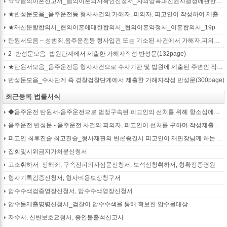
☆☆협의이혼신고서_협의이혼의사확인신청서_자의양육과친권자결정에관한협의서_22p
★반성문모음_음주운전등 형사사건의 가해자, 피의자, 피고인이 작성하여 제출하는 반성문모음(380page)
★재산분할합의서_협의이혼에대한합의서_협의이혼약정서_이혼합의서_19p
탄원서모음 – 성범죄,음주운전등 형사입건 또는 기소된 사건에서 가해자,피의자,피고인을 위하여 선처를 호소하는 내용(지인분들 작성)
2_반성문모음_법원단계에서 제출한 가해자작성 반성문(132page)
★탄원서모음_음주운전등 형사사건으로 수사기관 및 법원에 제출된 주변인 작성 선처호소 탄원서(208page)
반성문모음_수사단계 즉 경찰검찰단계에서 제출한 가해자작성 반성문(300page)
최근등록 법률서식
◆음주운전 탄원서-음주운전으로 법정구속된 피고인의 선처를 위해 항소심에서 제출하는 탄원서(45page)
음주운전 반성문 - 음주운전 사건의 피의자, 피고인이 선처를 구하며 작성제출하는 반성문
피고인 최후진술 최고진술_형사재판의 변론종결시 피고인이 재판장님께 하는 최종진술 의견내용(36페이지)
집회및시위금지가처분신청서
고소취하서_상해죄, 구속전피의자심문신청서, 보석신청취하서, 형확정증명원
형사기록검증신청서, 형사비용보상청구서
압수수색검증영장신청서, 압수수색영장신청서
압수물제출명령신청서_검찰이 압수수색을 통해 확보한 압수물대상
자수서, 신변보호요청서, 증인불출석신고서