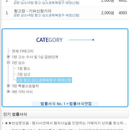
2
2,000원
4451
[2편 상소>3장 항고·상소권회복청구·재정신청]
항고장 - 기피신청기각
1
2,000원
4093
[2편 상소>3장 항고·상소권회복청구·재정신청]
전체 카테고리
1편 고소·수사 및 1심 공판단계
2편 상소
1장 항소
2장 상고
3장 항고·상소권회복청구·재정신청
3편 특별소송절차
4편 기타 서식
인기 법률서식
★★반성문모음 - 형사사건에서 혐의사실을 인정하는 가해자가 선처를 호소하며 제출작성하는 반성문2