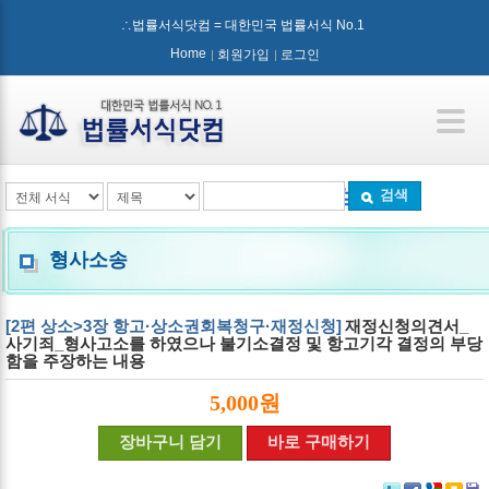
∴법률서식닷컴 = 대한민국 법률서식 No.1
Home
회원가입
로그인
검색
형사소송
[2편 상소>3장 항고·상소권회복청구·재정신청]
재정신청의견서_
사기죄_형사고소를 하였으나 불기소결정 및 항고기각 결정의 부당
함을 주장하는 내용
5,000원
장바구니 담기
바로 구매하기