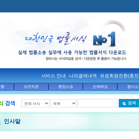
서비스 안내
나의결제내역
유료회원전환(충전
집행
보전처분
행정소송
손해배상
형사소
검색
인사말