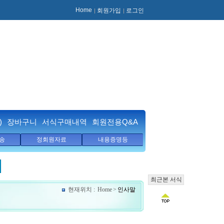
Home
회원가입
로그인
)
장바구니
서식구매내역
회원전용Q&A
송
정회원자료
내용증명등
최근본 서식
현재위치 :
Home
>
인사말