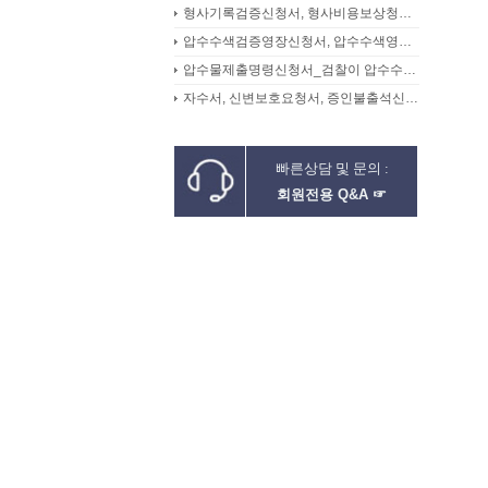
형사기록검증신청서, 형사비용보상청구서
압수수색검증영장신청서, 압수수색영장신청서
압수물제출명령신청서_검찰이 압수수색을 통해 확보한 압수물대상
자수서, 신변보호요청서, 증인불출석신고서
빠른상담 및 문의 :
회원전용 Q&A ☞