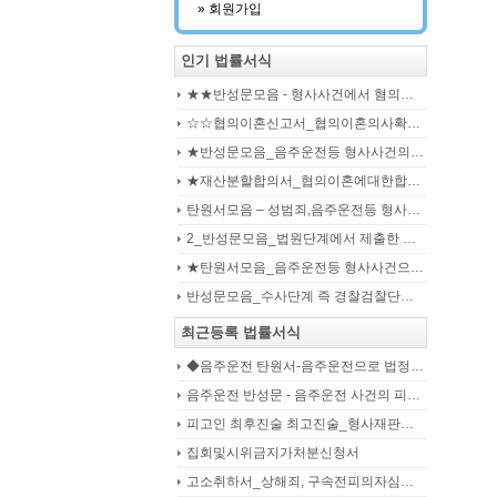
Naver
Kakao
» 회원가입
인기 법률서식
★★반성문모음 - 형사사건에서 혐의사실을 인정하는 가해자가 선처를 호소하며 제출작성하는 반성문2
☆☆협의이혼신고서_협의이혼의사확인신청서_자의양육과친권자결정에관한협의서_22p
★반성문모음_음주운전등 형사사건의 가해자, 피의자, 피고인이 작성하여 제출하는 반성문모음(380page)
★재산분할합의서_협의이혼에대한합의서_협의이혼약정서_이혼합의서_19p
탄원서모음 – 성범죄,음주운전등 형사입건 또는 기소된 사건에서 가해자,피의자,피고인을 위하여 선처를 호소하는 내용(지인분들 작성)
2_반성문모음_법원단계에서 제출한 가해자작성 반성문(132page)
★탄원서모음_음주운전등 형사사건으로 수사기관 및 법원에 제출된 주변인 작성 선처호소 탄원서(208page)
반성문모음_수사단계 즉 경찰검찰단계에서 제출한 가해자작성 반성문(300page)
최근등록 법률서식
◆음주운전 탄원서-음주운전으로 법정구속된 피고인의 선처를 위해 항소심에서 제출하는 탄원서(45page)
음주운전 반성문 - 음주운전 사건의 피의자, 피고인이 선처를 구하며 작성제출하는 반성문
피고인 최후진술 최고진술_형사재판의 변론종결시 피고인이 재판장님께 하는 최종진술 의견내용(36페이지)
집회및시위금지가처분신청서
고소취하서_상해죄, 구속전피의자심문신청서, 보석신청취하서, 형확정증명원