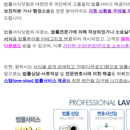
법률서식닷컴은 대한민국 국민에게 고품질의 법률서비스 제공이라
보전처분·가사·행정소송
등 전문 분야까지도
각종 상황별·주제별 
드립니다.
법률서식닷컴의 자료는,
법률전문가에 의해 작성되었거나 소송실
서식
을 법률분야별 카테고리로 분류
되어 게시되었고, 고객은
원하
다운로드
받을 수 있으며, 이후
간단한 수정(편집)만으로 소송서류
또한, 원하시는
서식을 쉽게 검색하고 구매(다운로드)함으로 법률
앞으로는
법률상담-서류작성
및
전문변호사에 의한 해결
등
의뢰인
스탑(one-stop) 법률서비스 제공
을 위한 방안을 강구해 나가겠습니