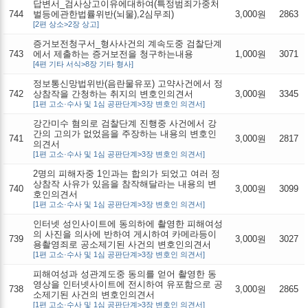
답변서_검사상고이유에대하여(특정범죄가중처
744
벌등에관한법률위반(뇌물),2심무죄)
3,000원
2863
[2편 상소>2장 상고]
증거보전청구서_형사사건의 계속도중 검찰단계
743
에서 제출하는 증거보전을 청구하는내용
1,000원
3071
[4편 기타 서식>8장 기타 형사]
정보통신망법위반(음란물유포) 고약사건에서 정
742
상참작을 간청하는 취지의 변호인의견서
3,000원
3345
[1편 고소·수사 및 1심 공판단계>3장 변호인 의견서]
강간미수 혐의로 검찰단계 진행중 사건에서 강
간의 고의가 없었음을 주장하는 내용의 변호인
741
3,000원
2817
의견서
[1편 고소·수사 및 1심 공판단계>3장 변호인 의견서]
2명의 피해자중 1인과는 합의가 되었고 여러 정
상참작 사유가 있음을 참작해달라는 내용의 변
740
3,000원
3099
호인의견서
[1편 고소·수사 및 1심 공판단계>3장 변호인 의견서]
인터넷 성인사이트에 동의하에 촬영한 피해여성
의 사진을 의사에 반하여 게시하여 카메라등이
739
3,000원
3027
용촬영죄로 공소제기된 사건의 변호인의견서
[1편 고소·수사 및 1심 공판단계>3장 변호인 의견서]
피해여성과 성관계도중 동의를 얻어 촬영한 동
영상을 인터넷사이트에 전시하여 유포함으로 공
738
3,000원
2865
소제기된 사건의 변호인의견서
[1편 고소·수사 및 1심 공판단계>3장 변호인 의견서]