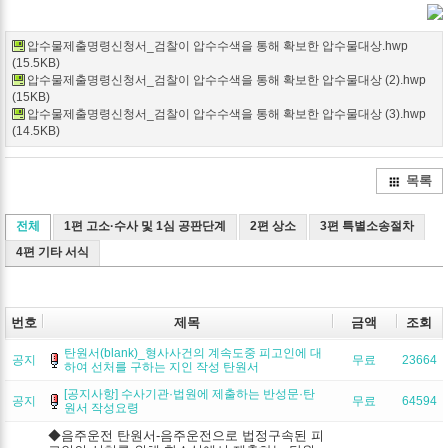
Twitter
Facebook
Google+
Delicio
Kak
압수물제출명령신청서_검찰이 압수수색을 통해 확보한 압수물대상.hwp
(15.5KB)
압수물제출명령신청서_검찰이 압수수색을 통해 확보한 압수물대상 (2).hwp
(15KB)
압수물제출명령신청서_검찰이 압수수색을 통해 확보한 압수물대상 (3).hwp
(14.5KB)
목록
전체
1편 고소·수사 및 1심 공판단계
2편 상소
3편 특별소송절차
4편 기타 서식
번호
제목
금액
조회
탄원서(blank)_형사사건의 계속도중 피고인에 대
공지
무료
23664
하여 선처를 구하는 지인 작성 탄원서
[공지사항] 수사기관·법원에 제출하는 반성문·탄
공지
무료
64594
원서 작성요령
◆음주운전 탄원서-음주운전으로 법정구속된 피