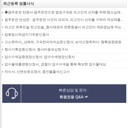
최근등록 법률서식
◆음주운전 탄원서-음주운전으로 법정구속된 피고인의 선처를 위해 항소심에서 제출하는 탄원서(45page)
음주운전 반성문 - 음주운전 사건의 피의자, 피고인이 선처를 구하며 작성제출하는 반성문
피고인 최후진술 최고진술_형사재판의 변론종결시 피고인이 재판장님께 하는 최종진술 의견내용(36페이지)
집회및시위금지가처분신청서
고소취하서_상해죄, 구속전피의자심문신청서, 보석신청취하서, 형확정증명원
형사기록검증신청서, 형사비용보상청구서
압수수색검증영장신청서, 압수수색영장신청서
압수물제출명령신청서_검찰이 압수수색을 통해 확보한 압수물대상
자수서, 신변보호요청서, 증인불출석신고서
빠른상담 및 문의 :
회원전용 Q&A ☞