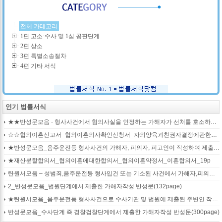
전체 카테고리
1편 고소·수사 및 1심 공판단계
2편 상소
3편 특별소송절차
4편 기타 서식
인기 법률서식
★★반성문모음 - 형사사건에서 혐의사실을 인정하는 가해자가 선처를 호소하며 제출작성하는 반성문2
☆☆협의이혼신고서_협의이혼의사확인신청서_자의양육과친권자결정에관한협의서_22p
★반성문모음_음주운전등 형사사건의 가해자, 피의자, 피고인이 작성하여 제출하는 반성문모음(380page)
★재산분할합의서_협의이혼에대한합의서_협의이혼약정서_이혼합의서_19p
탄원서모음 – 성범죄,음주운전등 형사입건 또는 기소된 사건에서 가해자,피의자,피고인을 위하여 선처를 호소하는 내용(지인분들 작성)
2_반성문모음_법원단계에서 제출한 가해자작성 반성문(132page)
★탄원서모음_음주운전등 형사사건으로 수사기관 및 법원에 제출된 주변인 작성 선처호소 탄원서(208page)
반성문모음_수사단계 즉 경찰검찰단계에서 제출한 가해자작성 반성문(300page)