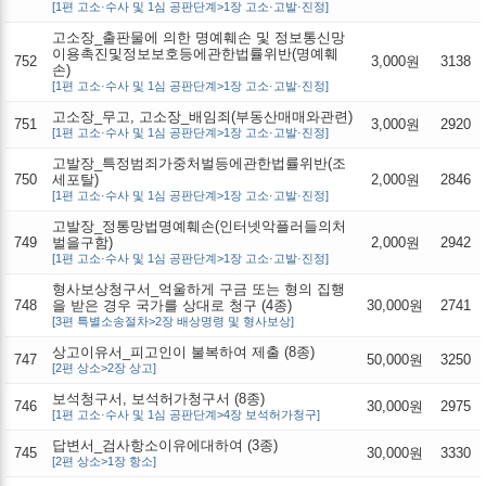
[1편 고소·수사 및 1심 공판단계>1장 고소·고발·진정]
고소장_출판물에 의한 명예훼손 및 정보통신망
이용촉진및정보보호등에관한법률위반(명예훼
752
3,000원
3138
손)
[1편 고소·수사 및 1심 공판단계>1장 고소·고발·진정]
고소장_무고, 고소장_배임죄(부동산매매와관련)
751
3,000원
2920
[1편 고소·수사 및 1심 공판단계>1장 고소·고발·진정]
고발장_특정범죄가중처벌등에관한법률위반(조
750
세포탈)
2,000원
2846
[1편 고소·수사 및 1심 공판단계>1장 고소·고발·진정]
고발장_정통망법명예훼손(인터넷악플러들의처
749
벌을구함)
2,000원
2942
[1편 고소·수사 및 1심 공판단계>1장 고소·고발·진정]
형사보상청구서_억울하게 구금 또는 형의 집행
748
을 받은 경우 국가를 상대로 청구 (4종)
30,000원
2741
[3편 특별소송절차>2장 배상명령 및 형사보상]
상고이유서_피고인이 불복하여 제출 (8종)
747
50,000원
3250
[2편 상소>2장 상고]
보석청구서, 보석허가청구서 (8종)
746
30,000원
2975
[1편 고소·수사 및 1심 공판단계>4장 보석허가청구]
답변서_검사항소이유에대하여 (3종)
745
30,000원
3330
[2편 상소>1장 항소]