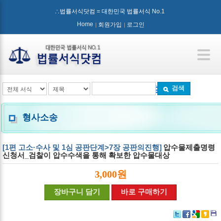
∴법률서식닷컴 = 대한민국 법률서식 No.1
Home
회원가입
로그인
검색
형사소송
[1편 고소·수사 및 1심 공판단계>7장 공판의진행]
압수물제출명령
신청서_검찰이 압수수색을 통해 확보한 압수물대상
3,000원
장바구니 담기
바로 구매하기