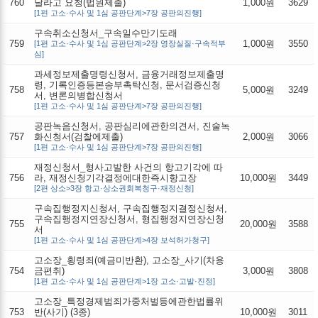
760
달라고 요청(법원제출)
1,000원
3629
[1편 고소·수사 및 1심 공판단계>7장 공판의진행]
구속취소신청서_구속일수만기도래
759
1,000원
3550
[1편 고소·수사 및 1심 공판단계>2장 영장실질·구속적부
심]
과세정보제출명령신청서, 금융거래정보제출명
령, 기록인증등본송부촉탁신청, 문서검증신청
758
5,000원
3249
서, 변론의병합신청서
[1편 고소·수사 및 1심 공판단계>7장 공판의진행]
공판녹음신청서, 공판심리에관한의견서, 진술녹
757
화신청서(검찰에제출)
2,000원
3066
[1편 고소·수사 및 1심 공판단계>7장 공판의진행]
재정신청서_형사고발한 사건의 항고기각에 따
756
라, 재정신청기각결정에대한즉시항고장
10,000원
3449
[2편 상소>3장 항고·상소권회복청구·재정신청]
구속집행정지신청서, 구속집행정지결정신청서,
구속집행정지연장신청서, 형집행정지연장신청
755
20,000원
3588
서
[1편 고소·수사 및 1심 공판단계>4장 보석허가청구]
고소장_횡령죄(예금미반환), 고소장_사기(차용
754
금편취)
3,000원
3808
[1편 고소·수사 및 1심 공판단계>1장 고소·고발·진정]
고소장_특정경제범죄가중처벌등에관한법률위
753
반(사기) (3종)
10,000원
3011