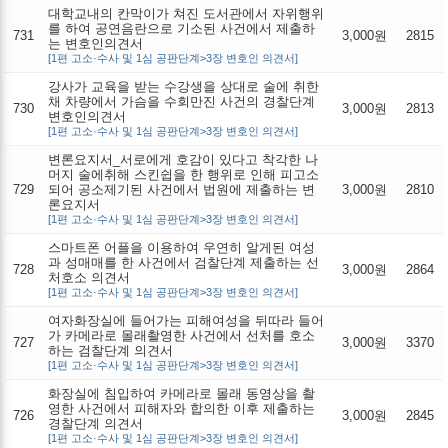
대학교내의 칸막이가 쳐진 도서관에서 자위행위
를 하여 공연음란으로 기소된 사건에서 제출하
731
3,000원
2815
는 변호인의견서
[1편 고소·수사 및 1심 공판단계>3장 변호인 의견서]
강사가 교육을 받는 수강생을 상대로 술에 취한
채 차량에서 가슴을 수회만진 사건의 경찰단계
730
3,000원
2813
변호인의견서
[1편 고소·수사 및 1심 공판단계>3장 변호인 의견서]
변론요지서_서로에게 호감이 있다고 착각한 나
머지 술에취해 스킨쉽을 한 행위로 인해 피고소
729
되어 공소제기된 사건에서 법원에 제출하는 변
3,000원
2810
론요지서
[1편 고소·수사 및 1심 공판단계>3장 변호인 의견서]
스마트폰 어플을 이용하여 우연히 알게된 여성
과 성매매를 한 사건에서 검찰단계 제출하는 선
728
3,000원
2864
처호소 의견서
[1편 고소·수사 및 1심 공판단계>3장 변호인 의견서]
여자화장실에 들어가는 피해여성을 뒤따라 들어
가 카메라로 몰래촬영한 사건에서 선처를 호소
727
3,000원
3370
하는 검찰단계 의견서
[1편 고소·수사 및 1심 공판단계>3장 변호인 의견서]
화장실에 침입하여 카메라로 몰래 동영상을 촬
영한 사건에서 피해자와 합의한 이후 제출하는
726
3,000원
2845
경찰단계 의견서
[1편 고소·수사 및 1심 공판단계>3장 변호인 의견서]