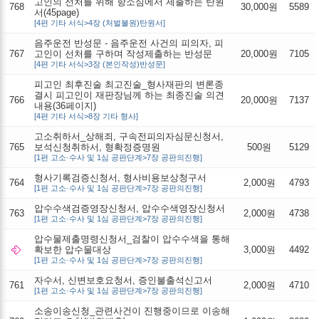
고인의 선처를 위해 항소심에서 제출하는 탄원
768
30,000원
5589
서(45page)
[4편 기타 서식>4장 (처벌불원)탄원서]
음주운전 반성문 - 음주운전 사건의 피의자, 피
767
고인이 선처를 구하며 작성제출하는 반성문
20,000원
7105
[4편 기타 서식>3장 (본인작성)반성문]
피고인 최후진술 최고진술_형사재판의 변론종
결시 피고인이 재판장님께 하는 최종진술 의견
766
20,000원
7137
내용(36페이지)
[4편 기타 서식>8장 기타 형사]
고소취하서_상해죄, 구속전피의자심문신청서,
765
보석신청취하서, 형확정증명원
500원
5129
[1편 고소·수사 및 1심 공판단계>7장 공판의진행]
형사기록검증신청서, 형사비용보상청구서
764
2,000원
4793
[1편 고소·수사 및 1심 공판단계>7장 공판의진행]
압수수색검증영장신청서, 압수수색영장신청서
763
2,000원
4738
[1편 고소·수사 및 1심 공판단계>7장 공판의진행]
압수물제출명령신청서_검찰이 압수수색을 통해
확보한 압수물대상
3,000원
4492
[1편 고소·수사 및 1심 공판단계>7장 공판의진행]
자수서, 신변보호요청서, 증인불출석신고서
761
2,000원
4710
[1편 고소·수사 및 1심 공판단계>7장 공판의진행]
소송이송신청_관련사건이 진행중이므로 이송해