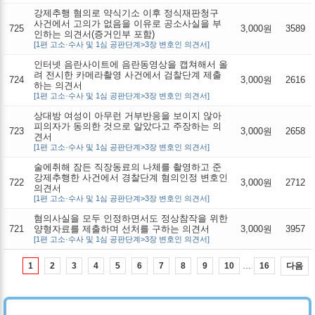
강제추행 혐의로 약식기소 이후 정식재판청구
사건에서 고의가 없음을 이유로 공소사실을 부
725
3,000원
3589
인하는 의견서(증거인부 포함)
[1편 고소·수사 및 1심 공판단계>3장 변호인 의견서]
인터넷 음란사이트에 음란동영상을 캡쳐해서 올
려 전시한 카메라촬영 사건에서 검찰단계 제출
724
3,000원
2616
하는 의견서
[1편 고소·수사 및 1심 공판단계>3장 변호인 의견서]
상대방 여성이 아무런 거부반응을 보이지 않아
피의자가 동의한 것으로 알았다고 주장하는 의
723
3,000원
2658
견서
[1편 고소·수사 및 1심 공판단계>3장 변호인 의견서]
술에취해 잠든 직장동료의 나체를 촬영하고 준
강제추행한 사건에서 경찰단계 혐의인정 변호인
722
3,000원
2712
의견서
[1편 고소·수사 및 1심 공판단계>3장 변호인 의견서]
혐의사실을 모두 인정하면서도 정상참작을 위한
721
양형자료를 제출하며 선처를 구하는 의견서
3,000원
3957
[1편 고소·수사 및 1심 공판단계>3장 변호인 의견서]
…
다음
1
2
3
4
5
6
7
8
9
10
16