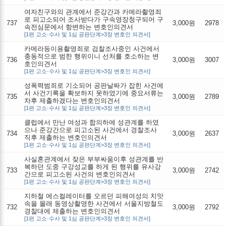
여자친구와의 관계에서 준강간과 카메라촬영죄
로 피고소되어 조사받다가 구속영장청구되어 구
737
3,000원
2978
속전심문에서 항변하는 변호인의견서
[1편 고소·수사 및 1심 공판단계>3장 변호인 의견서]
카메라등이용촬영죄로 검찰조사중인 사건에서
충동적으로 범한 행위이니 선처를 호소하는 변
736
3,000원
3007
호인의견서
[1편 고소·수사 및 1심 공판단계>3장 변호인 의견서]
성폭력범죄로 기소되어 공판날짜가 잡힌 사건에
서 사건기록을 확보하지 못하였기에 중요서류는
735
3,000원
2789
차후 제출하겠다는 변호인의견서
[1편 고소·수사 및 1심 공판단계>3장 변호인 의견서]
클럽에서 만난 여성과 합의하에 성관계를 하였
으나 준강간으로 피고소된 사건에서 경찰조사
734
3,000원
2637
직후 제출하는 변호인의견서
[1편 고소·수사 및 1심 공판단계>3장 변호인 의견서]
사실혼관계에서 잦은 부부싸움이후 성관계를 반
복하던 도중 구강성교를 하게 된 행위를 유사강
733
3,000원
2742
간으로 피고소된 사건의 변호인의견서
[1편 고소·수사 및 1심 공판단계>3장 변호인 의견서]
지하철 에스컬레이터를 오르던 피해여성의 치맛
속을 몰래 동영상촬영한 사건에서 서울지방철도
732
3,000원
2792
경찰대에 제출하는 변호인의견서
[1편 고소·수사 및 1심 공판단계>3장 변호인 의견서]