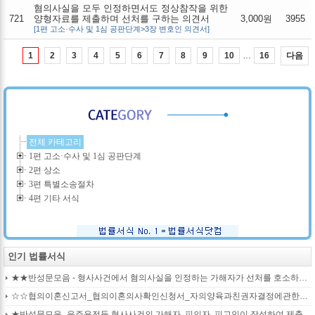
혐의사실을 모두 인정하면서도 정상참작을 위한
721
양형자료를 제출하며 선처를 구하는 의견서
3,000원
3955
[1편 고소·수사 및 1심 공판단계>3장 변호인 의견서]
…
다음
1
2
3
4
5
6
7
8
9
10
16
전체 카테고리
1편 고소·수사 및 1심 공판단계
2편 상소
3편 특별소송절차
4편 기타 서식
인기 법률서식
★★반성문모음 - 형사사건에서 혐의사실을 인정하는 가해자가 선처를 호소하며 제출작성하는 반성문2
☆☆협의이혼신고서_협의이혼의사확인신청서_자의양육과친권자결정에관한협의서_22p
★반성문모음_음주운전등 형사사건의 가해자, 피의자, 피고인이 작성하여 제출하는 반성문모음(380page)