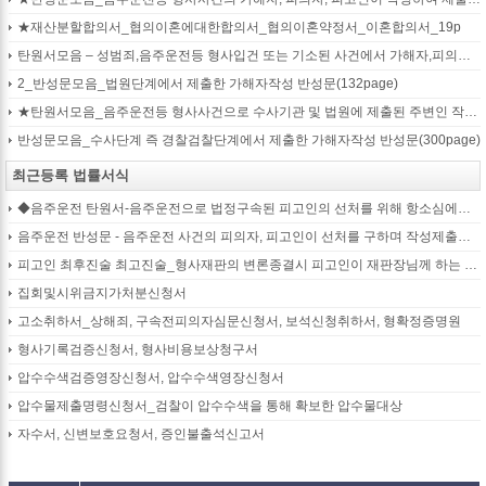
★재산분할합의서_협의이혼에대한합의서_협의이혼약정서_이혼합의서_19p
탄원서모음 – 성범죄,음주운전등 형사입건 또는 기소된 사건에서 가해자,피의자,피고인을 위하여 선처를 호소하는 내용(지인분들 작성)
2_반성문모음_법원단계에서 제출한 가해자작성 반성문(132page)
★탄원서모음_음주운전등 형사사건으로 수사기관 및 법원에 제출된 주변인 작성 선처호소 탄원서(208page)
반성문모음_수사단계 즉 경찰검찰단계에서 제출한 가해자작성 반성문(300page)
최근등록 법률서식
◆음주운전 탄원서-음주운전으로 법정구속된 피고인의 선처를 위해 항소심에서 제출하는 탄원서(45page)
음주운전 반성문 - 음주운전 사건의 피의자, 피고인이 선처를 구하며 작성제출하는 반성문
피고인 최후진술 최고진술_형사재판의 변론종결시 피고인이 재판장님께 하는 최종진술 의견내용(36페이지)
집회및시위금지가처분신청서
고소취하서_상해죄, 구속전피의자심문신청서, 보석신청취하서, 형확정증명원
형사기록검증신청서, 형사비용보상청구서
압수수색검증영장신청서, 압수수색영장신청서
압수물제출명령신청서_검찰이 압수수색을 통해 확보한 압수물대상
자수서, 신변보호요청서, 증인불출석신고서