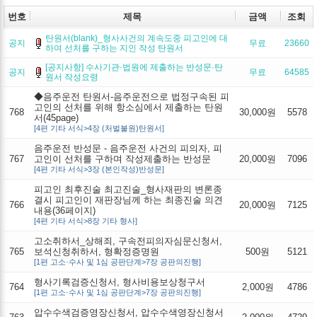
번호
제목
금액
조회
탄원서(blank)_형사사건의 계속도중 피고인에 대
공지
무료
23660
하여 선처를 구하는 지인 작성 탄원서
[공지사항] 수사기관·법원에 제출하는 반성문·탄
공지
무료
64585
원서 작성요령
◆음주운전 탄원서-음주운전으로 법정구속된 피
고인의 선처를 위해 항소심에서 제출하는 탄원
768
30,000원
5578
서(45page)
[4편 기타 서식>4장 (처벌불원)탄원서]
음주운전 반성문 - 음주운전 사건의 피의자, 피
767
고인이 선처를 구하며 작성제출하는 반성문
20,000원
7096
[4편 기타 서식>3장 (본인작성)반성문]
피고인 최후진술 최고진술_형사재판의 변론종
결시 피고인이 재판장님께 하는 최종진술 의견
766
20,000원
7125
내용(36페이지)
[4편 기타 서식>8장 기타 형사]
고소취하서_상해죄, 구속전피의자심문신청서,
765
보석신청취하서, 형확정증명원
500원
5121
[1편 고소·수사 및 1심 공판단계>7장 공판의진행]
형사기록검증신청서, 형사비용보상청구서
764
2,000원
4786
[1편 고소·수사 및 1심 공판단계>7장 공판의진행]
압수수색검증영장신청서, 압수수색영장신청서