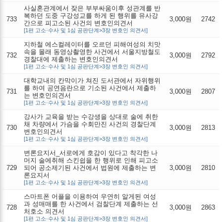
사실혼관계에서 잦은 부부싸움이후 성관계를 반
복하던 도중 구강성교를 하게 된 행위를 유사강
733
3,000원
2742
간으로 피고소된 사건의 변호인의견서
[1편 고소·수사 및 1심 공판단계>3장 변호인 의견서]
지하철 에스컬레이터를 오르던 피해여성의 치맛
속을 몰래 동영상촬영한 사건에서 서울지방철도
732
3,000원
2792
경찰대에 제출하는 변호인의견서
[1편 고소·수사 및 1심 공판단계>3장 변호인 의견서]
대학교내의 칸막이가 쳐진 도서관에서 자위행위
를 하여 공연음란으로 기소된 사건에서 제출하
731
3,000원
2807
는 변호인의견서
[1편 고소·수사 및 1심 공판단계>3장 변호인 의견서]
강사가 교육을 받는 수강생을 상대로 술에 취한
채 차량에서 가슴을 수회만진 사건의 경찰단계
730
3,000원
2813
변호인의견서
[1편 고소·수사 및 1심 공판단계>3장 변호인 의견서]
변론요지서_서로에게 호감이 있다고 착각한 나
머지 술에취해 스킨쉽을 한 행위로 인해 피고소
729
되어 공소제기된 사건에서 법원에 제출하는 변
3,000원
2810
론요지서
[1편 고소·수사 및 1심 공판단계>3장 변호인 의견서]
스마트폰 어플을 이용하여 우연히 알게된 여성
과 성매매를 한 사건에서 검찰단계 제출하는 선
728
3,000원
2863
처호소 의견서
[1편 고소·수사 및 1심 공판단계>3장 변호인 의견서]