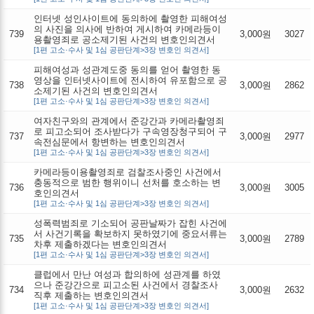
인터넷 성인사이트에 동의하에 촬영한 피해여성
의 사진을 의사에 반하여 게시하여 카메라등이
739
3,000원
3027
용촬영죄로 공소제기된 사건의 변호인의견서
[1편 고소·수사 및 1심 공판단계>3장 변호인 의견서]
피해여성과 성관계도중 동의를 얻어 촬영한 동
영상을 인터넷사이트에 전시하여 유포함으로 공
738
3,000원
2862
소제기된 사건의 변호인의견서
[1편 고소·수사 및 1심 공판단계>3장 변호인 의견서]
여자친구와의 관계에서 준강간과 카메라촬영죄
로 피고소되어 조사받다가 구속영장청구되어 구
737
3,000원
2977
속전심문에서 항변하는 변호인의견서
[1편 고소·수사 및 1심 공판단계>3장 변호인 의견서]
카메라등이용촬영죄로 검찰조사중인 사건에서
충동적으로 범한 행위이니 선처를 호소하는 변
736
3,000원
3005
호인의견서
[1편 고소·수사 및 1심 공판단계>3장 변호인 의견서]
성폭력범죄로 기소되어 공판날짜가 잡힌 사건에
서 사건기록을 확보하지 못하였기에 중요서류는
735
3,000원
2789
차후 제출하겠다는 변호인의견서
[1편 고소·수사 및 1심 공판단계>3장 변호인 의견서]
클럽에서 만난 여성과 합의하에 성관계를 하였
으나 준강간으로 피고소된 사건에서 경찰조사
734
3,000원
2632
직후 제출하는 변호인의견서
[1편 고소·수사 및 1심 공판단계>3장 변호인 의견서]