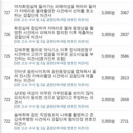
여자화장실에 들어가는 피해여성을 뒤따라 들어
가 카메라로 몰래촬영한 사건에서 선처를 호소
727
3,000원
3367
하는 검찰단계 의견서
[1편 고소·수사 및 1심 공판단계>3장 변호인 의견서]
화장실에 침입하여 카메라로 몰래 동영상을 촬
영한 사건에서 피해자와 합의한 이후 제출하는
726
3,000원
2837
경찰단계 의견서
[1편 고소·수사 및 1심 공판단계>3장 변호인 의견서]
강제추행 혐의로 약식기소 이후 정식재판청구
사건에서 고의가 없음을 이유로 공소사실을 부
725
3,000원
3586
인하는 의견서(증거인부 포함)
[1편 고소·수사 및 1심 공판단계>3장 변호인 의견서]
인터넷 음란사이트에 음란동영상을 캡쳐해서 올
려 전시한 카메라촬영 사건에서 검찰단계 제출
724
3,000원
2613
하는 의견서
[1편 고소·수사 및 1심 공판단계>3장 변호인 의견서]
상대방 여성이 아무런 거부반응을 보이지 않아
피의자가 동의한 것으로 알았다고 주장하는 의
723
3,000원
2658
견서
[1편 고소·수사 및 1심 공판단계>3장 변호인 의견서]
술에취해 잠든 직장동료의 나체를 촬영하고 준
강제추행한 사건에서 경찰단계 혐의인정 변호인
722
3,000원
2711
의견서
[1편 고소·수사 및 1심 공판단계>3장 변호인 의견서]