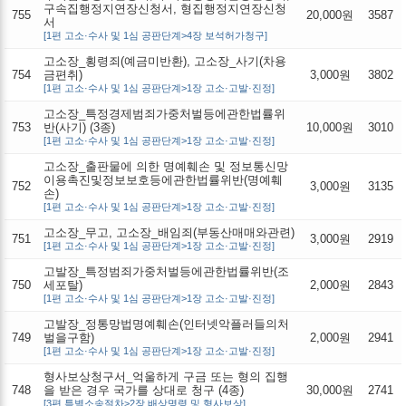
구속집행정지연장신청서, 형집행정지연장신청
755
20,000원
3587
서
[1편 고소·수사 및 1심 공판단계>4장 보석허가청구]
고소장_횡령죄(예금미반환), 고소장_사기(차용
754
금편취)
3,000원
3802
[1편 고소·수사 및 1심 공판단계>1장 고소·고발·진정]
고소장_특정경제범죄가중처벌등에관한법률위
753
반(사기) (3종)
10,000원
3010
[1편 고소·수사 및 1심 공판단계>1장 고소·고발·진정]
고소장_출판물에 의한 명예훼손 및 정보통신망
이용촉진및정보보호등에관한법률위반(명예훼
752
3,000원
3135
손)
[1편 고소·수사 및 1심 공판단계>1장 고소·고발·진정]
고소장_무고, 고소장_배임죄(부동산매매와관련)
751
3,000원
2919
[1편 고소·수사 및 1심 공판단계>1장 고소·고발·진정]
고발장_특정범죄가중처벌등에관한법률위반(조
750
세포탈)
2,000원
2843
[1편 고소·수사 및 1심 공판단계>1장 고소·고발·진정]
고발장_정통망법명예훼손(인터넷악플러들의처
749
벌을구함)
2,000원
2941
[1편 고소·수사 및 1심 공판단계>1장 고소·고발·진정]
형사보상청구서_억울하게 구금 또는 형의 집행
748
을 받은 경우 국가를 상대로 청구 (4종)
30,000원
2741
[3편 특별소송절차>2장 배상명령 및 형사보상]