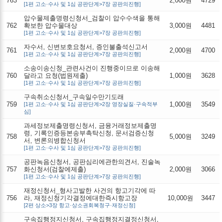
763
2,000원
4729
[1편 고소·수사 및 1심 공판단계>7장 공판의진행]
압수물제출명령신청서_검찰이 압수수색을 통해
762
확보한 압수물대상
3,000원
4481
[1편 고소·수사 및 1심 공판단계>7장 공판의진행]
자수서, 신변보호요청서, 증인불출석신고서
761
2,000원
4700
[1편 고소·수사 및 1심 공판단계>7장 공판의진행]
소송이송신청_관련사건이 진행중이므로 이송해
760
달라고 요청(법원제출)
1,000원
3628
[1편 고소·수사 및 1심 공판단계>7장 공판의진행]
구속취소신청서_구속일수만기도래
759
1,000원
3549
[1편 고소·수사 및 1심 공판단계>2장 영장실질·구속적부
심]
과세정보제출명령신청서, 금융거래정보제출명
령, 기록인증등본송부촉탁신청, 문서검증신청
758
5,000원
3249
서, 변론의병합신청서
[1편 고소·수사 및 1심 공판단계>7장 공판의진행]
공판녹음신청서, 공판심리에관한의견서, 진술녹
757
화신청서(검찰에제출)
2,000원
3066
[1편 고소·수사 및 1심 공판단계>7장 공판의진행]
재정신청서_형사고발한 사건의 항고기각에 따
756
라, 재정신청기각결정에대한즉시항고장
10,000원
3447
[2편 상소>3장 항고·상소권회복청구·재정신청]
구속집행정지신청서, 구속집행정지결정신청서,