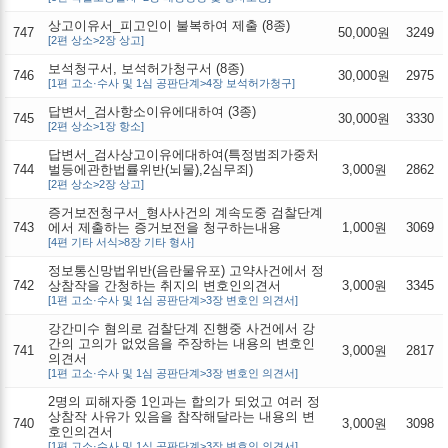
상고이유서_피고인이 불복하여 제출 (8종)
747
50,000원
3249
[2편 상소>2장 상고]
보석청구서, 보석허가청구서 (8종)
746
30,000원
2975
[1편 고소·수사 및 1심 공판단계>4장 보석허가청구]
답변서_검사항소이유에대하여 (3종)
745
30,000원
3330
[2편 상소>1장 항소]
답변서_검사상고이유에대하여(특정범죄가중처
744
벌등에관한법률위반(뇌물),2심무죄)
3,000원
2862
[2편 상소>2장 상고]
증거보전청구서_형사사건의 계속도중 검찰단계
743
에서 제출하는 증거보전을 청구하는내용
1,000원
3069
[4편 기타 서식>8장 기타 형사]
정보통신망법위반(음란물유포) 고약사건에서 정
742
상참작을 간청하는 취지의 변호인의견서
3,000원
3345
[1편 고소·수사 및 1심 공판단계>3장 변호인 의견서]
강간미수 혐의로 검찰단계 진행중 사건에서 강
간의 고의가 없었음을 주장하는 내용의 변호인
741
3,000원
2817
의견서
[1편 고소·수사 및 1심 공판단계>3장 변호인 의견서]
2명의 피해자중 1인과는 합의가 되었고 여러 정
상참작 사유가 있음을 참작해달라는 내용의 변
740
3,000원
3098
호인의견서
[1편 고소·수사 및 1심 공판단계>3장 변호인 의견서]