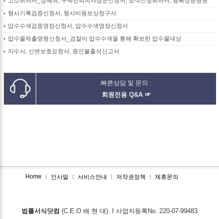
고소취하서_상해죄, 구속전피의자심문신청서, 보석신청취하서, 형확정증명원
형사기록검증신청서, 형사비용보상청구서
압수수색검증영장신청서, 압수수색영장신청서
압수물제출명령신청서_검찰이 압수수색을 통해 확보한 압수물대상
자수서, 신변보호요청서, 증인불출석신고서
빠른상담 및 문의 :
회원전용 Q&A ☞
Home
인사말
서비스안내
저작권정책
제휴문의
법률서식닷컴
(C.E.O 배 현 대) I 사업자등록No. 220-07-99483