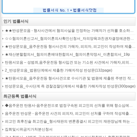
인기 법률서식
★★반성문모음 - 형사사건에서 혐의사실을 인정하는 가해자가 선처를 호소하며 제출작성하는 반성문2
☆☆협의이혼신고서_협의이혼의사확인신청서_자의양육과친권자결정에관한협의서_22p
★반성문모음_음주운전등 형사사건의 가해자, 피의자, 피고인이 작성하여 제출하는 반성문모음(380page)
★재산분할합의서_협의이혼에대한합의서_협의이혼약정서_이혼합의서_19p
탄원서모음 – 성범죄,음주운전등 형사입건 또는 기소된 사건에서 가해자,피의자,피고인을 위하여 선처를 호소하는 내용(지인분들 작성)
2_반성문모음_법원단계에서 제출한 가해자작성 반성문(132page)
★탄원서모음_음주운전등 형사사건으로 수사기관 및 법원에 제출된 주변인 작성 선처호소 탄원서(208page)
반성문모음_수사단계 즉 경찰검찰단계에서 제출한 가해자작성 반성문(300page)
최근등록 법률서식
◆음주운전 탄원서-음주운전으로 법정구속된 피고인의 선처를 위해 항소심에서 제출하는 탄원서(45page)
음주운전 반성문 - 음주운전 사건의 피의자, 피고인이 선처를 구하며 작성제출하는 반성문
피고인 최후진술 최고진술_형사재판의 변론종결시 피고인이 재판장님께 하는 최종진술 의견내용(36페이지)
집회및시위금지가처분신청서