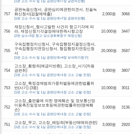
[1편 고소·수사 및 1심 공판단계>7장 공판의진행]
공판녹음신청서, 공판심리에관한의견서, 진술녹
757
화신청서(검찰에제출)
2,000원
3066
[1편 고소·수사 및 1심 공판단계>7장 공판의진행]
재정신청서_형사고발한 사건의 항고기각에 따
756
라, 재정신청기각결정에대한즉시항고장
10,000원
3447
[2편 상소>3장 항고·상소권회복청구·재정신청]
구속집행정지신청서, 구속집행정지결정신청서,
구속집행정지연장신청서, 형집행정지연장신청
755
20,000원
3587
서
[1편 고소·수사 및 1심 공판단계>4장 보석허가청구]
고소장_횡령죄(예금미반환), 고소장_사기(차용
754
금편취)
3,000원
3807
[1편 고소·수사 및 1심 공판단계>1장 고소·고발·진정]
고소장_특정경제범죄가중처벌등에관한법률위
753
반(사기) (3종)
10,000원
3011
[1편 고소·수사 및 1심 공판단계>1장 고소·고발·진정]
고소장_출판물에 의한 명예훼손 및 정보통신망
이용촉진및정보보호등에관한법률위반(명예훼
752
3,000원
3136
손)
[1편 고소·수사 및 1심 공판단계>1장 고소·고발·진정]
고소장_무고, 고소장_배임죄(부동산매매와관련)
751
3,000원
2920
[1편 고소·수사 및 1심 공판단계>1장 고소·고발·진정]