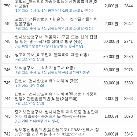
고발장_특정범죄가중처벌등에관한법률위반(조
750
세포탈)
2,000원
2844
[1편 고소·수사 및 1심 공판단계>1장 고소·고발·진정]
고발장_정통망법명예훼손(인터넷악플러들의처
749
벌을구함)
2,000원
2942
[1편 고소·수사 및 1심 공판단계>1장 고소·고발·진정]
형사보상청구서_억울하게 구금 또는 형의 집행
748
을 받은 경우 국가를 상대로 청구 (4종)
30,000원
2741
[3편 특별소송절차>2장 배상명령 및 형사보상]
상고이유서_피고인이 불복하여 제출 (8종)
747
50,000원
3250
[2편 상소>2장 상고]
보석청구서, 보석허가청구서 (8종)
746
30,000원
2975
[1편 고소·수사 및 1심 공판단계>4장 보석허가청구]
답변서_검사항소이유에대하여 (3종)
745
30,000원
3330
[2편 상소>1장 항소]
답변서_검사상고이유에대하여(특정범죄가중처
744
벌등에관한법률위반(뇌물),2심무죄)
3,000원
2863
[2편 상소>2장 상고]
증거보전청구서_형사사건의 계속도중 검찰단계
743
에서 제출하는 증거보전을 청구하는내용
1,000원
3070
[4편 기타 서식>8장 기타 형사]
정보통신망법위반(음란물유포) 고약사건에서 정
742
상참작을 간청하는 취지의 변호인의견서
3,000원
3345