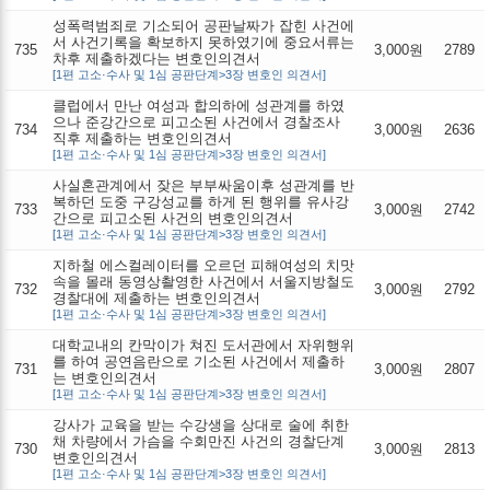
성폭력범죄로 기소되어 공판날짜가 잡힌 사건에
서 사건기록을 확보하지 못하였기에 중요서류는
735
3,000원
2789
차후 제출하겠다는 변호인의견서
[1편 고소·수사 및 1심 공판단계>3장 변호인 의견서]
클럽에서 만난 여성과 합의하에 성관계를 하였
으나 준강간으로 피고소된 사건에서 경찰조사
734
3,000원
2636
직후 제출하는 변호인의견서
[1편 고소·수사 및 1심 공판단계>3장 변호인 의견서]
사실혼관계에서 잦은 부부싸움이후 성관계를 반
복하던 도중 구강성교를 하게 된 행위를 유사강
733
3,000원
2742
간으로 피고소된 사건의 변호인의견서
[1편 고소·수사 및 1심 공판단계>3장 변호인 의견서]
지하철 에스컬레이터를 오르던 피해여성의 치맛
속을 몰래 동영상촬영한 사건에서 서울지방철도
732
3,000원
2792
경찰대에 제출하는 변호인의견서
[1편 고소·수사 및 1심 공판단계>3장 변호인 의견서]
대학교내의 칸막이가 쳐진 도서관에서 자위행위
를 하여 공연음란으로 기소된 사건에서 제출하
731
3,000원
2807
는 변호인의견서
[1편 고소·수사 및 1심 공판단계>3장 변호인 의견서]
강사가 교육을 받는 수강생을 상대로 술에 취한
채 차량에서 가슴을 수회만진 사건의 경찰단계
730
3,000원
2813
변호인의견서
[1편 고소·수사 및 1심 공판단계>3장 변호인 의견서]