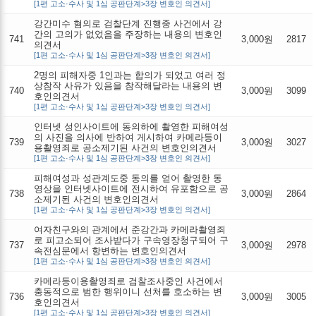
[1편 고소·수사 및 1심 공판단계>3장 변호인 의견서]
강간미수 혐의로 검찰단계 진행중 사건에서 강
간의 고의가 없었음을 주장하는 내용의 변호인
741
3,000원
2817
의견서
[1편 고소·수사 및 1심 공판단계>3장 변호인 의견서]
2명의 피해자중 1인과는 합의가 되었고 여러 정
상참작 사유가 있음을 참작해달라는 내용의 변
740
3,000원
3099
호인의견서
[1편 고소·수사 및 1심 공판단계>3장 변호인 의견서]
인터넷 성인사이트에 동의하에 촬영한 피해여성
의 사진을 의사에 반하여 게시하여 카메라등이
739
3,000원
3027
용촬영죄로 공소제기된 사건의 변호인의견서
[1편 고소·수사 및 1심 공판단계>3장 변호인 의견서]
피해여성과 성관계도중 동의를 얻어 촬영한 동
영상을 인터넷사이트에 전시하여 유포함으로 공
738
3,000원
2864
소제기된 사건의 변호인의견서
[1편 고소·수사 및 1심 공판단계>3장 변호인 의견서]
여자친구와의 관계에서 준강간과 카메라촬영죄
로 피고소되어 조사받다가 구속영장청구되어 구
737
3,000원
2978
속전심문에서 항변하는 변호인의견서
[1편 고소·수사 및 1심 공판단계>3장 변호인 의견서]
카메라등이용촬영죄로 검찰조사중인 사건에서
충동적으로 범한 행위이니 선처를 호소하는 변
736
3,000원
3005
호인의견서
[1편 고소·수사 및 1심 공판단계>3장 변호인 의견서]