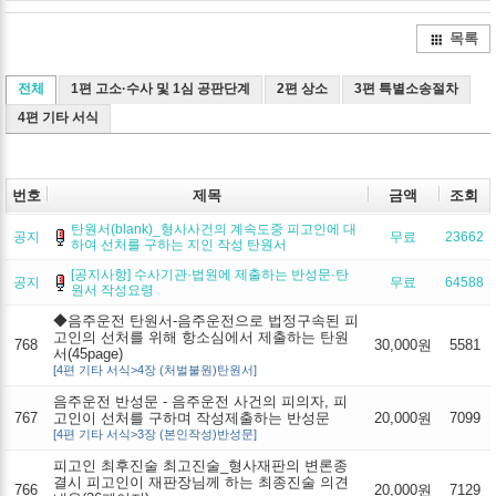
목록
전체
1편 고소·수사 및 1심 공판단계
2편 상소
3편 특별소송절차
4편 기타 서식
번호
제목
금액
조회
탄원서(blank)_형사사건의 계속도중 피고인에 대
공지
무료
23662
하여 선처를 구하는 지인 작성 탄원서
[공지사항] 수사기관·법원에 제출하는 반성문·탄
공지
무료
64588
원서 작성요령
◆음주운전 탄원서-음주운전으로 법정구속된 피
고인의 선처를 위해 항소심에서 제출하는 탄원
768
30,000원
5581
서(45page)
[4편 기타 서식>4장 (처벌불원)탄원서]
음주운전 반성문 - 음주운전 사건의 피의자, 피
767
고인이 선처를 구하며 작성제출하는 반성문
20,000원
7099
[4편 기타 서식>3장 (본인작성)반성문]
피고인 최후진술 최고진술_형사재판의 변론종
결시 피고인이 재판장님께 하는 최종진술 의견
766
20,000원
7129