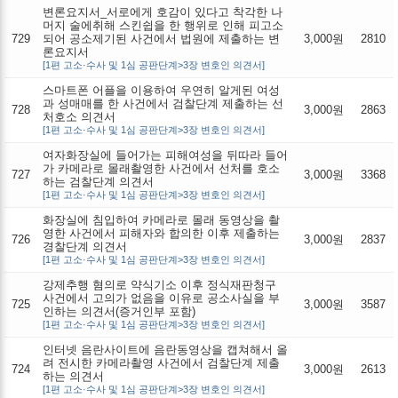
변론요지서_서로에게 호감이 있다고 착각한 나
머지 술에취해 스킨쉽을 한 행위로 인해 피고소
729
되어 공소제기된 사건에서 법원에 제출하는 변
3,000원
2810
론요지서
[1편 고소·수사 및 1심 공판단계>3장 변호인 의견서]
스마트폰 어플을 이용하여 우연히 알게된 여성
과 성매매를 한 사건에서 검찰단계 제출하는 선
728
3,000원
2863
처호소 의견서
[1편 고소·수사 및 1심 공판단계>3장 변호인 의견서]
여자화장실에 들어가는 피해여성을 뒤따라 들어
가 카메라로 몰래촬영한 사건에서 선처를 호소
727
3,000원
3368
하는 검찰단계 의견서
[1편 고소·수사 및 1심 공판단계>3장 변호인 의견서]
화장실에 침입하여 카메라로 몰래 동영상을 촬
영한 사건에서 피해자와 합의한 이후 제출하는
726
3,000원
2837
경찰단계 의견서
[1편 고소·수사 및 1심 공판단계>3장 변호인 의견서]
강제추행 혐의로 약식기소 이후 정식재판청구
사건에서 고의가 없음을 이유로 공소사실을 부
725
3,000원
3587
인하는 의견서(증거인부 포함)
[1편 고소·수사 및 1심 공판단계>3장 변호인 의견서]
인터넷 음란사이트에 음란동영상을 캡쳐해서 올
려 전시한 카메라촬영 사건에서 검찰단계 제출
724
3,000원
2613
하는 의견서
[1편 고소·수사 및 1심 공판단계>3장 변호인 의견서]