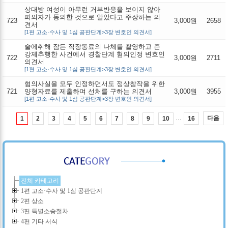
상대방 여성이 아무런 거부반응을 보이지 않아
피의자가 동의한 것으로 알았다고 주장하는 의
723
3,000원
2658
견서
[1편 고소·수사 및 1심 공판단계>3장 변호인 의견서]
술에취해 잠든 직장동료의 나체를 촬영하고 준
강제추행한 사건에서 경찰단계 혐의인정 변호인
722
3,000원
2711
의견서
[1편 고소·수사 및 1심 공판단계>3장 변호인 의견서]
혐의사실을 모두 인정하면서도 정상참작을 위한
721
양형자료를 제출하며 선처를 구하는 의견서
3,000원
3955
[1편 고소·수사 및 1심 공판단계>3장 변호인 의견서]
…
다음
1
2
3
4
5
6
7
8
9
10
16
전체 카테고리
1편 고소·수사 및 1심 공판단계
2편 상소
3편 특별소송절차
4편 기타 서식