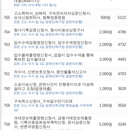
내용(36페이지)
[4편 기타 서식>8장 기타 형사]
고소취하서_상해죄, 구속전피의자심문신청서,
765
보석신청취하서, 형확정증명원
500원
5122
[1편 고소·수사 및 1심 공판단계>7장 공판의진행]
형사기록검증신청서, 형사비용보상청구서
764
2,000원
4788
[1편 고소·수사 및 1심 공판단계>7장 공판의진행]
압수수색검증영장신청서, 압수수색영장신청서
763
2,000원
4732
[1편 고소·수사 및 1심 공판단계>7장 공판의진행]
압수물제출명령신청서_검찰이 압수수색을 통해
762
확보한 압수물대상
3,000원
4483
[1편 고소·수사 및 1심 공판단계>7장 공판의진행]
자수서, 신변보호요청서, 증인불출석신고서
761
2,000원
4703
[1편 고소·수사 및 1심 공판단계>7장 공판의진행]
소송이송신청_관련사건이 진행중이므로 이송해
760
달라고 요청(법원제출)
1,000원
3628
[1편 고소·수사 및 1심 공판단계>7장 공판의진행]
구속취소신청서_구속일수만기도래
759
1,000원
3550
[1편 고소·수사 및 1심 공판단계>2장 영장실질·구속적부
심]
과세정보제출명령신청서, 금융거래정보제출명
령, 기록인증등본송부촉탁신청, 문서검증신청
758
5,000원
3249
서, 변론의병합신청서