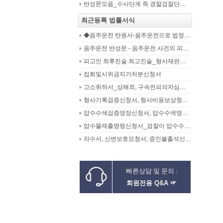
반성문모음_수사단계 즉 경찰검찰단계에서 제출한 가해자작성 반성문(300page)
최근등록 법률서식
◆음주운전 탄원서-음주운전으로 법정구속된 피고인의 선처를 위해 항소심에서 제출하는 탄원서(45page)
음주운전 반성문 - 음주운전 사건의 피의자, 피고인이 선처를 구하며 작성제출하는 반성문
피고인 최후진술 최고진술_형사재판의 변론종결시 피고인이 재판장님께 하는 최종진술 의견내용(36페이지)
집회및시위금지가처분신청서
고소취하서_상해죄, 구속전피의자심문신청서, 보석신청취하서, 형확정증명원
형사기록검증신청서, 형사비용보상청구서
압수수색검증영장신청서, 압수수색영장신청서
압수물제출명령신청서_검찰이 압수수색을 통해 확보한 압수물대상
자수서, 신변보호요청서, 증인불출석신고서
빠른상담 및 문의 :
회원전용 Q&A ☞