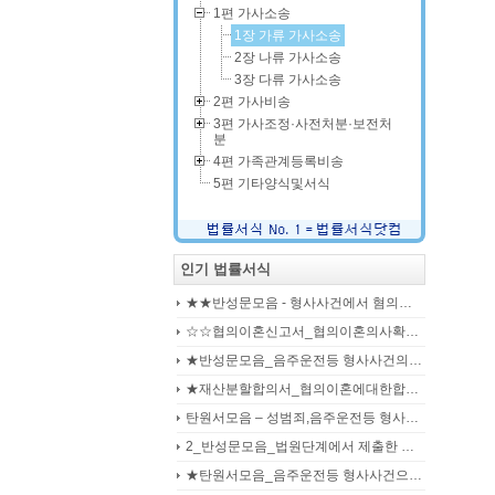
1편 가사소송
1장 가류 가사소송
2장 나류 가사소송
3장 다류 가사소송
2편 가사비송
3편 가사조정·사전처분·보전처
분
4편 가족관계등록비송
5편 기타양식및서식
인기 법률서식
★★반성문모음 - 형사사건에서 혐의사실을 인정하는 가해자가 선처를 호소하며 제출작성하는 반성문2
☆☆협의이혼신고서_협의이혼의사확인신청서_자의양육과친권자결정에관한협의서_22p
★반성문모음_음주운전등 형사사건의 가해자, 피의자, 피고인이 작성하여 제출하는 반성문모음(380page)
★재산분할합의서_협의이혼에대한합의서_협의이혼약정서_이혼합의서_19p
탄원서모음 – 성범죄,음주운전등 형사입건 또는 기소된 사건에서 가해자,피의자,피고인을 위하여 선처를 호소하는 내용(지인분들 작성)
2_반성문모음_법원단계에서 제출한 가해자작성 반성문(132page)
★탄원서모음_음주운전등 형사사건으로 수사기관 및 법원에 제출된 주변인 작성 선처호소 탄원서(208page)