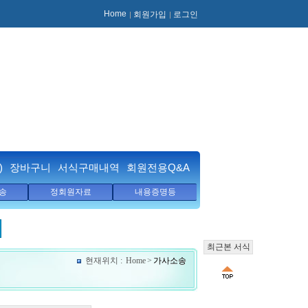
Home
회원가입
로그인
)
장바구니
서식구매내역
회원전용Q&A
송
정회원자료
내용증명등
최근본 서식
현재위치 :
Home
>
가사소송