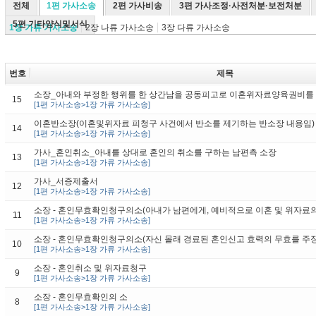
전체
1편 가사소송
2편 가사비송
3편 가사조정·사전처분·보전처분
5편 기타양식및서식
1장 가류 가사소송
2장 나류 가사소송
3장 다류 가사소송
번호
제목
소장_아내와 부정한 행위를 한 상간남을 공동피고로 이혼위자료양육권비를
15
[1편 가사소송>1장 가류 가사소송]
이혼반소장(이혼및위자료 피청구 사건에서 반소를 제기하는 반소장 내용임)
14
[1편 가사소송>1장 가류 가사소송]
가사_혼인취소_아내를 상대로 혼인의 취소를 구하는 남편측 소장
13
[1편 가사소송>1장 가류 가사소송]
가사_서증제출서
12
[1편 가사소송>1장 가류 가사소송]
소장 - 혼인무효확인청구의소(아내가 남편에게, 예비적으로 이혼 및 위자료의
11
[1편 가사소송>1장 가류 가사소송]
소장 - 혼인무효확인청구의소(자신 몰래 경료된 혼인신고 효력의 무효를 주장
10
[1편 가사소송>1장 가류 가사소송]
소장 - 혼인취소 및 위자료청구
9
[1편 가사소송>1장 가류 가사소송]
소장 - 혼인무효확인의 소
8
[1편 가사소송>1장 가류 가사소송]