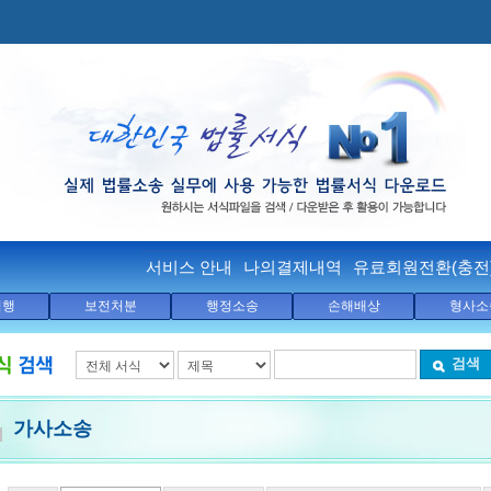
서비스 안내
나의결제내역
유료회원전환(충전
집행
보전처분
행정소송
손해배상
형사소
검색
가사소송