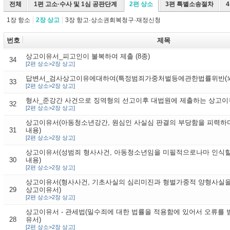
전체
1편 고소·수사 및 1심 공판단계
2편 상소
3편 특별소송절차
1장 항소
2장 상고
3장 항고·상소권회복청구·재정신청
번호
제목
상고이유서_피고인이 불복하여 제출 (8종)
34
[2편 상소>2장 상고]
답변서_검사상고이유에대하여(특정범죄가중처벌등에관한법률위반(뇌물
33
[2편 상소>2장 상고]
형사_준강간 사건으로 징역형의 선고이후 대법원에 제출하는 상고이
32
[2편 상소>2장 상고]
상고이유서(아동청소년강간, 원심인 사실심 판결의 부당함을 피력하
31
내용)
[2편 상소>2장 상고]
상고이유서(성범죄 형사사건, 아동청소년임을 미필적으로나마 인식
30
내용)
[2편 상소>2장 상고]
상고이유서(형사사건, 기초사실의 심리미진과 형벌가중적 양형사실
29
상고이유서)
[2편 상소>2장 상고]
상고이유서 - 관세법(밀수죄에 대한 법률을 적용함에 있어서 오류를 
28
유서)
[2편 상소>2장 상고]