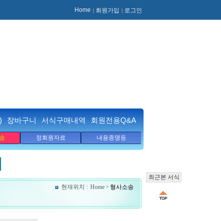
Home
회원가입
로그인
)
장바구니
서식구매내역
회원전용Q&A
송
정회원자료
내용증명등
최근본 서식
현재위치 :
Home
>
형사소송