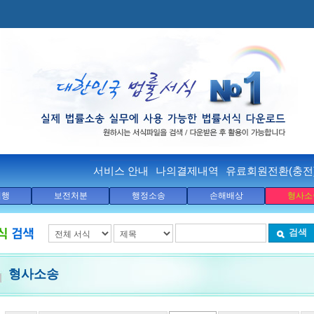
서비스 안내
나의결제내역
유료회원전환(충전
집행
보전처분
행정소송
손해배상
형사소
검색
형사소송