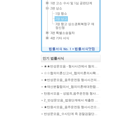
1편 고소·수사 및 1심 공판단계
2편 상소
1장 항소
2장 상고
3장 항고·상소권회복청구·재
정신청
3편 특별소송절차
4편 기타 서식
인기 법률서식
★★반성문모음 - 형사사건에서 혐의사실을 인정하는 가해자가 선처를 호소하며 제출작성하는 반성문2
☆☆협의이혼신고서_협의이혼의사확인신청서_자의양육과친권자결정에관한협의서_22p
★반성문모음_음주운전등 형사사건의 가해자, 피의자, 피고인이 작성하여 제출하는 반성문모음(380page)
★재산분할합의서_협의이혼에대한합의서_협의이혼약정서_이혼합의서_19p
탄원서모음 – 성범죄,음주운전등 형사입건 또는 기소된 사건에서 가해자,피의자,피고인을 위하여 선처를 호소하는 내용(지인분들 작성)
2_반성문모음_법원단계에서 제출한 가해자작성 반성문(132page)
★탄원서모음_음주운전등 형사사건으로 수사기관 및 법원에 제출된 주변인 작성 선처호소 탄원서(208page)
반성문모음_수사단계 즉 경찰검찰단계에서 제출한 가해자작성 반성문(300page)