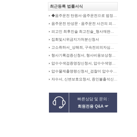
최근등록 법률서식
◆음주운전 탄원서-음주운전으로 법정구속된 피고인의 선처를 위해 항소심에서 제출하는 탄원서(45page)
음주운전 반성문 - 음주운전 사건의 피의자, 피고인이 선처를 구하며 작성제출하는 반성문
피고인 최후진술 최고진술_형사재판의 변론종결시 피고인이 재판장님께 하는 최종진술 의견내용(36페이지)
집회및시위금지가처분신청서
고소취하서_상해죄, 구속전피의자심문신청서, 보석신청취하서, 형확정증명원
형사기록검증신청서, 형사비용보상청구서
압수수색검증영장신청서, 압수수색영장신청서
압수물제출명령신청서_검찰이 압수수색을 통해 확보한 압수물대상
자수서, 신변보호요청서, 증인불출석신고서
빠른상담 및 문의 :
회원전용 Q&A ☞