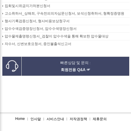
집회및시위금지가처분신청서
고소취하서_상해죄, 구속전피의자심문신청서, 보석신청취하서, 형확정증명원
형사기록검증신청서, 형사비용보상청구서
압수수색검증영장신청서, 압수수색영장신청서
압수물제출명령신청서_검찰이 압수수색을 통해 확보한 압수물대상
자수서, 신변보호요청서, 증인불출석신고서
빠른상담 및 문의 :
회원전용 Q&A ☞
Home
인사말
서비스안내
저작권정책
제휴문의