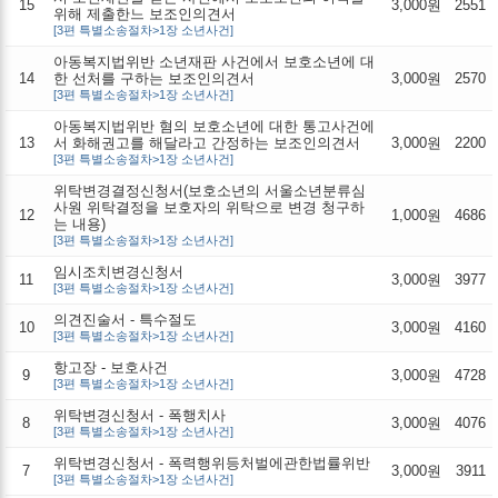
15
3,000원
2551
위해 제출한느 보조인의견서
[3편 특별소송절차>1장 소년사건]
아동복지법위반 소년재판 사건에서 보호소년에 대
14
한 선처를 구하는 보조인의견서
3,000원
2570
[3편 특별소송절차>1장 소년사건]
아동복지법위반 혐의 보호소년에 대한 통고사건에
13
서 화해권고를 해달라고 간정하는 보조인의견서
3,000원
2200
[3편 특별소송절차>1장 소년사건]
위탁변경결정신청서(보호소년의 서울소년분류심
사원 위탁결정을 보호자의 위탁으로 변경 청구하
12
1,000원
4686
는 내용)
[3편 특별소송절차>1장 소년사건]
임시조치변경신청서
11
3,000원
3977
[3편 특별소송절차>1장 소년사건]
의견진술서 - 특수절도
10
3,000원
4160
[3편 특별소송절차>1장 소년사건]
항고장 - 보호사건
9
3,000원
4728
[3편 특별소송절차>1장 소년사건]
위탁변경신청서 - 폭행치사
8
3,000원
4076
[3편 특별소송절차>1장 소년사건]
위탁변경신청서 - 폭력행위등처벌에관한법률위반
7
3,000원
3911
[3편 특별소송절차>1장 소년사건]