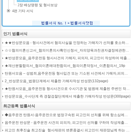
2장 배상명령 및 형사보상
4편 기타 서식
인기 법률서식
★★반성문모음 - 형사사건에서 혐의사실을 인정하는 가해자가 선처를 호소하며 제출작성하는 반성문2
☆☆협의이혼신고서_협의이혼의사확인신청서_자의양육과친권자결정에관한협의서_22p
★반성문모음_음주운전등 형사사건의 가해자, 피의자, 피고인이 작성하여 제출하는 반성문모음(380page)
★재산분할합의서_협의이혼에대한합의서_협의이혼약정서_이혼합의서_19p
탄원서모음 – 성범죄,음주운전등 형사입건 또는 기소된 사건에서 가해자,피의자,피고인을 위하여 선처를 호소하는 내용(지인분들 작성)
2_반성문모음_법원단계에서 제출한 가해자작성 반성문(132page)
★탄원서모음_음주운전등 형사사건으로 수사기관 및 법원에 제출된 주변인 작성 선처호소 탄원서(208page)
반성문모음_수사단계 즉 경찰검찰단계에서 제출한 가해자작성 반성문(300page)
최근등록 법률서식
◆음주운전 탄원서-음주운전으로 법정구속된 피고인의 선처를 위해 항소심에서 제출하는 탄원서(45page)
음주운전 반성문 - 음주운전 사건의 피의자, 피고인이 선처를 구하며 작성제출하는 반성문
피고인 최후진술 최고진술_형사재판의 변론종결시 피고인이 재판장님께 하는 최종진술 의견내용(36페이지)