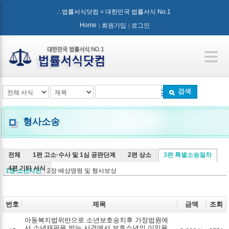
∴법률서식닷컴 = 대한민국 법률서식 No.1
Home
회원가입
로그인
검색
형사소송
전체
1편 고소·수사 및 1심 공판단계
2편 상소
3편 특별소송절차
4편 기타 서식
1장 소년사건
2장 배상명령 및 형사보상
번호
제목
금액
조회
아동복지법위반으로 소년보호송치후 가정법원에
서 소년재판을 받는 사건에서 보호소년의 이익을