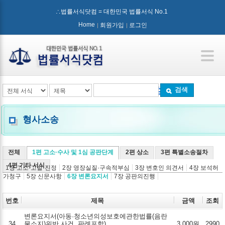
∴법률서식닷컴 = 대한민국 법률서식 No.1
Home
회원가입
로그인
검색
형사소송
전체
1편 고소·수사 및 1심 공판단계
2편 상소
3편 특별소송절차
4편 기타 서식
1장 고소·고발·진정
2장 영장실질·구속적부심
3장 변호인 의견서
4장 보석허
가청구
5장 신문사항
6장 변론요지서
7장 공판의진행
번호
제목
금액
조회
변론요지서(아동·청소년의성보호에관한법률(음란
34
물소지)위반 사건, 판례포함)
3,000원
2990