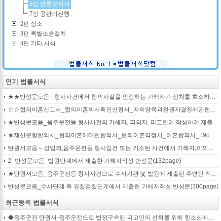
6장 변론요지서
7장 공판의진행
2편 상소
3편 특별소송절차
4편 기타 서식
인기 법률서식
★★반성문모음 - 형사사건에서 혐의사실을 인정하는 가해자가 선처를 호소하며 제출작성하는 반성문2
☆☆협의이혼신고서_협의이혼의사확인신청서_자의양육과친권자결정에관한협의서_22p
★반성문모음_음주운전등 형사사건의 가해자, 피의자, 피고인이 작성하여 제출하는 반성문모음(380page)
★재산분할합의서_협의이혼에대한합의서_협의이혼약정서_이혼합의서_19p
탄원서모음 – 성범죄,음주운전등 형사입건 또는 기소된 사건에서 가해자,피의자,피고인을 위하여 선처를 호소하는 내용(지인분들 작성)
2_반성문모음_법원단계에서 제출한 가해자작성 반성문(132page)
★탄원서모음_음주운전등 형사사건으로 수사기관 및 법원에 제출된 주변인 작성 선처호소 탄원서(208page)
반성문모음_수사단계 즉 경찰검찰단계에서 제출한 가해자작성 반성문(300page)
최근등록 법률서식
◆음주운전 탄원서-음주운전으로 법정구속된 피고인의 선처를 위해 항소심에서 제출하는 탄원서(45page)