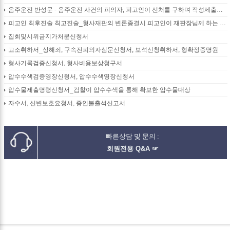
음주운전 반성문 - 음주운전 사건의 피의자, 피고인이 선처를 구하며 작성제출하는 반성문
피고인 최후진술 최고진술_형사재판의 변론종결시 피고인이 재판장님께 하는 최종진술 의견내용(36페이지)
집회및시위금지가처분신청서
고소취하서_상해죄, 구속전피의자심문신청서, 보석신청취하서, 형확정증명원
형사기록검증신청서, 형사비용보상청구서
압수수색검증영장신청서, 압수수색영장신청서
압수물제출명령신청서_검찰이 압수수색을 통해 확보한 압수물대상
자수서, 신변보호요청서, 증인불출석신고서
빠른상담 및 문의 :
회원전용 Q&A ☞