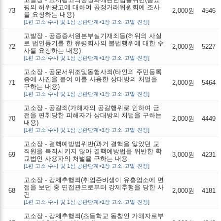
핑의 허위광고에 대하여 공정거래위원회에 조사
73
2,000원
4546
를 요청하는 내용)
[1편 고소·수사 및 1심 공판단계>1장 고소·고발·진정]
고발장 - 공증증서원본부실기재죄등(허위의 사실
로 법인등기를 한 유령회사의 불법행위에 대한 수
72
2,000원
5227
사를 요청하는 내용)
[1편 고소·수사 및 1심 공판단계>1장 고소·고발·진정]
고소장 - 공문서위조및동행사죄(타인의 주민등록
증에 사진을 붙여 이를 사용한 상대방의 처벌을
71
2,000원
5464
구하는 내용)
[1편 고소·수사 및 1심 공판단계>1장 고소·고발·진정]
고소장 - 공갈죄(가해자의 공갈행위로 인하여 금
전을 편취당한 피해자가 상대방의 처벌을 구하는
70
2,000원
4449
내용)
[1편 고소·수사 및 1심 공판단계>1장 고소·고발·진정]
고소장 - 결핵예방법위반(과거 결핵을 앓았던 교
직원을 복직시키지 않아 결핵예방법을 위반한 학
69
3,000원
4231
교법인 사용자의 처벌을 구하는 내용
[1편 고소·수사 및 1심 공판단계>1장 고소·고발·진정]
고소장 - 강제추행죄(취업준비생이 유흥업소에 면
접을 보던 중 면접관으로부터 강제추행을 당한 사
68
2,000원
4181
건
[1편 고소·수사 및 1심 공판단계>1장 고소·고발·진정]
고소장 - 강제추행죄(초등학교 동창인 가해자로부