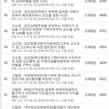
67
터 강제추행을 당한 사건)
2,000원
4348
[1편 고소·수사 및 1심 공판단계>1장 고소·고발·진정]
고소장 - 강간죄(외국에서 유학중 알게된 가해자
66
로부터 해외현지에서 강간을 당한 사건)
2,000원
4688
[1편 고소·수사 및 1심 공판단계>1장 고소·고발·진정]
고소장 - 강간상해(주점을 운영하는 피해자가 손
님을 가장하여 방문한 가해자로부터 강간을 당하
65
3,000원
4701
여 상해를 입은 사건
[1편 고소·수사 및 1심 공판단계>1장 고소·고발·진정]
고소장 - 강간및혼인빙자간음죄(친고죄의 고소포
64
기 및 고소취소에 대한 법리분석 포함)
5,000원
4554
[1편 고소·수사 및 1심 공판단계>1장 고소·고발·진정]
고소장 - 강간등(학교동창인 가해자에게 지속적으
로 당한 강간행위 및 카메라등촬영행위에 대하여
63
3,000원
4626
처벌을 구하는 내용)
[1편 고소·수사 및 1심 공판단계>1장 고소·고발·진정]
고발장 - 의료법위반(의료기관에 종사하는 의사가
62
진료거부 금지행위를 위반한 사건)
3,000원
4522
[1편 고소·수사 및 1심 공판단계>1장 고소·고발·진정]
고발장 - 배임(근저당권 설정후 변제하였음에도
불구하고 타인에게 이전함으로 피해자의 이익을
61
2,000원
4400
해한 사건1
[1편 고소·수사 및 1심 공판단계>1장 고소·고발·진정]
고발장 - 개인정보보호법위반(동의없이 개인정보