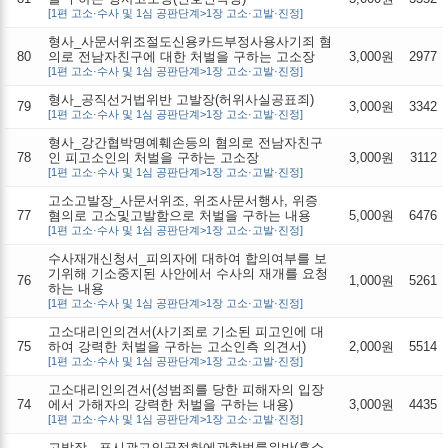
[1편 고소·수사 및 1심 공판단계>1장 고소·고발·진정]
형사_사문서위조절도신용카드부정사용사기죄 혐
80
의로 전남자친구에 대한 처벌을 구하는 고소장
3,000원
2977
[1편 고소·수사 및 1심 공판단계>1장 고소·고발·진정]
형사_공직선거법위반 고발장(허위사실공표죄)
79
3,000원
3342
[1편 고소·수사 및 1심 공판단계>1장 고소·고발·진정]
형사_강간협박명예훼손등의 혐의로 전남자친구
78
인 피고소인의 처벌을 구하는 고소장
3,000원
3112
[1편 고소·수사 및 1심 공판단계>1장 고소·고발·진정]
고소고발장_사문서위조, 위조사문서행사, 위증
77
혐의로 고소및고발함으로 처벌을 구하는 내용
5,000원
6476
[1편 고소·수사 및 1심 공판단계>1장 고소·고발·진정]
수사재개신청서_피의자에 대하여 합의여부를 보
기위해 기소중지된 사안에서 수사의 재개를 요청
76
1,000원
5261
하는 내용
[1편 고소·수사 및 1심 공판단계>1장 고소·고발·진정]
고소대리인의견서(사기죄로 기소된 피고인에 대
75
하여 강력한 처벌을 구하는 고소인측 의견서)
2,000원
5514
[1편 고소·수사 및 1심 공판단계>1장 고소·고발·진정]
고소대리인의견서(성범죄를 당한 피해자의 입장
74
에서 가해자의 강력한 처벌을 구하는 내용)
3,000원
4435
[1편 고소·수사 및 1심 공판단계>1장 고소·고발·진정]
고발장 - 표시광고의공정화에관한법률위반(홈쇼