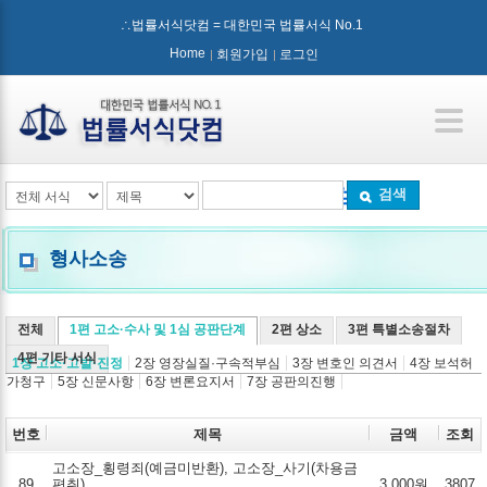
∴법률서식닷컴 = 대한민국 법률서식 No.1
Home
회원가입
로그인
검색
형사소송
전체
1편 고소·수사 및 1심 공판단계
2편 상소
3편 특별소송절차
4편 기타 서식
1장 고소·고발·진정
2장 영장실질·구속적부심
3장 변호인 의견서
4장 보석허
가청구
5장 신문사항
6장 변론요지서
7장 공판의진행
번호
제목
금액
조회
고소장_횡령죄(예금미반환), 고소장_사기(차용금
89
편취)
3,000원
3807