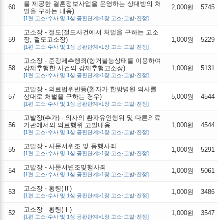
를 제공한 결혼정보사업을 운영하는 상대방의 처
60
2,000원
5745
벌을 구하는 내용)
[1편 고소·수사 및 1심 공판단계>1장 고소·고발·진정]
고소장 - 절도(절도사건에서 처벌을 구하는 고소
59
장, 절도고소장)
1,000원
5229
[1편 고소·수사 및 1심 공판단계>1장 고소·고발·진정]
고소장 - 준강제추행죄(항거불능상태를 이용하여
58
강제추행한 사건의 강제추행고소장)
1,000원
5131
[1편 고소·수사 및 1심 공판단계>1장 고소·고발·진정]
고발장 - 의료법위반등(환자가 한방병원 의사를
57
상대로 처벌을 구하는 경우)
5,000원
4544
[1편 고소·수사 및 1심 공판단계>1장 고소·고발·진정]
고발장(추가) - 의사의 환자유인행위 및 다른의료
56
기관에서의 의료행위 고발내용
1,000원
4544
[1편 고소·수사 및 1심 공판단계>1장 고소·고발·진정]
고발장 - 사문서위조 및 동행사죄
55
1,000원
5291
[1편 고소·수사 및 1심 공판단계>1장 고소·고발·진정]
고발장 - 사문서변조및행사죄
54
1,000원
5061
[1편 고소·수사 및 1심 공판단계>1장 고소·고발·진정]
고소장 - 횡령(Ⅱ)
53
1,000원
3486
[1편 고소·수사 및 1심 공판단계>1장 고소·고발·진정]
고소장 - 횡령(Ⅰ)
52
1,000원
3547
[1편 고소·수사 및 1심 공판단계>1장 고소·고발·진정]