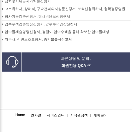
집회및시위금지가처분신청서
고소취하서_상해죄, 구속전피의자심문신청서, 보석신청취하서, 형확정증명원
형사기록검증신청서, 형사비용보상청구서
압수수색검증영장신청서, 압수수색영장신청서
압수물제출명령신청서_검찰이 압수수색을 통해 확보한 압수물대상
자수서, 신변보호요청서, 증인불출석신고서
빠른상담 및 문의 :
회원전용 Q&A ☞
Home
인사말
서비스안내
저작권정책
제휴문의