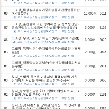
[1편 고소·수사 및 1심 공판단계>1장 고소·고발·진정]
고소장_특정경제범죄가중처벌등에관한법률위반
88
(사기) (3종)
10,000원
3011
[1편 고소·수사 및 1심 공판단계>1장 고소·고발·진정]
고소장_출판물에 의한 명예훼손 및 정보통신망이
87
용촉진및정보보호등에관한법률위반(명예훼손)
3,000원
3136
[1편 고소·수사 및 1심 공판단계>1장 고소·고발·진정]
고소장_무고, 고소장_배임죄(부동산매매와관련)
86
3,000원
2920
[1편 고소·수사 및 1심 공판단계>1장 고소·고발·진정]
고발장_특정범죄가중처벌등에관한법률위반(조세
85
포탈)
2,000원
2844
[1편 고소·수사 및 1심 공판단계>1장 고소·고발·진정]
고발장_정통망법명예훼손(인터넷악플러들의처벌
84
을구함)
2,000원
2941
[1편 고소·수사 및 1심 공판단계>1장 고소·고발·진정]
형사_위험한 물건을 이용하여 폭행상해를 가한
83
상대방의 처벌을 구하는 고소장(특수상해)
3,000원
3650
[1편 고소·수사 및 1심 공판단계>1장 고소·고발·진정]
형사_정보통신망법 71조1항9호 위반죄로 피고소
82
인들의 처벌을 구하는 내용
3,000원
3181
[1편 고소·수사 및 1심 공판단계>1장 고소·고발·진정]
형사_온갖 나쁜짓을 많이한 남자친구의 형사처벌
81
을 구하는 형사고소장(변호인작성)
3,000원
3352