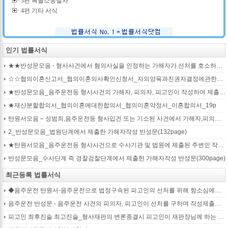
3편 특별소송절차
4편 기타 서식
인기 법률서식
★★반성문모음 - 형사사건에서 혐의사실을 인정하는 가해자가 선처를 호소하며 제출작성하는 반성문2
☆☆협의이혼신고서_협의이혼의사확인신청서_자의양육과친권자결정에관한협의서_22p
★반성문모음_음주운전등 형사사건의 가해자, 피의자, 피고인이 작성하여 제출하는 반성문모음(380page)
★재산분할합의서_협의이혼에대한합의서_협의이혼약정서_이혼합의서_19p
탄원서모음 – 성범죄,음주운전등 형사입건 또는 기소된 사건에서 가해자,피의자,피고인을 위하여 선처를 호소하는 내용(지인분들 작성)
2_반성문모음_법원단계에서 제출한 가해자작성 반성문(132page)
★탄원서모음_음주운전등 형사사건으로 수사기관 및 법원에 제출된 주변인 작성 선처호소 탄원서(208page)
반성문모음_수사단계 즉 경찰검찰단계에서 제출한 가해자작성 반성문(300page)
최근등록 법률서식
◆음주운전 탄원서-음주운전으로 법정구속된 피고인의 선처를 위해 항소심에서 제출하는 탄원서(45page)
음주운전 반성문 - 음주운전 사건의 피의자, 피고인이 선처를 구하며 작성제출하는 반성문
피고인 최후진술 최고진술_형사재판의 변론종결시 피고인이 재판장님께 하는 최종진술 의견내용(36페이지)