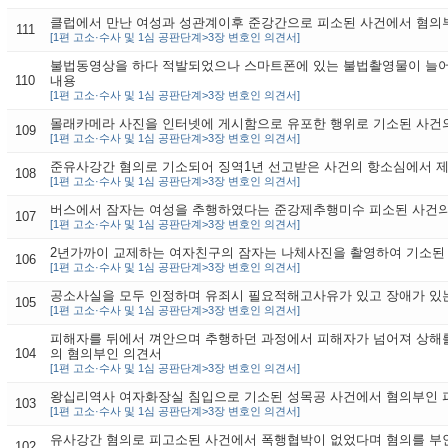
클럽에서 만난 여성과 성관계이후 준강간으로 피소된 사건에서 혐의
111
[1편 고소·수사 및 1심 공판단계>3장 변호인 의견서]
불법동영상을 하다 적발되었으나 스마트폰에 있는 불법촬영물이 늘어
110
내용
[1편 고소·수사 및 1심 공판단계>3장 변호인 의견서]
몰래카메라 사진을 인터넷에 게시함으로 유포한 행위로 기소된 사건
109
[1편 고소·수사 및 1심 공판단계>3장 변호인 의견서]
준유사강간 혐의로 기소되어 징역1년 선고받은 사건의 항소심에서 
108
[1편 고소·수사 및 1심 공판단계>3장 변호인 의견서]
버스에서 잠자는 여성을 추행하였다는 준강제추행미수 피소된 사건
107
[1편 고소·수사 및 1심 공판단계>3장 변호인 의견서]
2년가까이 교제하는 여자친구의 잠자는 나체사진을 촬영하여 기소된
106
[1편 고소·수사 및 1심 공판단계>3장 변호인 의견서]
공소사실을 모두 인정하며 유죄시 필요적해고사유가 있고 장애가 있
105
[1편 고소·수사 및 1심 공판단계>3장 변호인 의견서]
피해자를 뒤에서 껴안으며 추행하던 과정에서 피해자가 넘어져 상해
104
의 혐의부인 의견서
[1편 고소·수사 및 1심 공판단계>3장 변호인 의견서]
왕십리역사 여자화장실 침입으로 기소된 성목공 사건에서 혐의부인 
103
[1편 고소·수사 및 1심 공판단계>3장 변호인 의견서]
유사강간 혐의로 피고소된 사건에서 폭행협박이 없었다며 혐의를 부
102