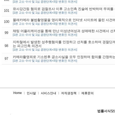
[1편 고소·수사 및 1심 공판단계>3장 변호인 의견서]
유사강간등 혐의로 검찰조사 이후 고소인측 진술에 반박하며 무죄를
101
[1편 고소·수사 및 1심 공판단계>3장 변호인 의견서]
몰래카메라 불법촬영물을 영리목적으로 인터넷 사이트에 올린 사건에
100
[1편 고소·수사 및 1심 공판단계>3장 변호인 의견서]
채팅 어플리케이션을 통해 만난 미성년여성과 성매매한 사건에서 선
99
[1편 고소·수사 및 1심 공판단계>3장 변호인 의견서]
지하철에서 발생한 성추행혐의를 인정하고 선처를 호소하며 경찰단
98
는 피고인측 의견서
[1편 고소·수사 및 1심 공판단계>3장 변호인 의견서]
카메라촬영죄로 기소된후 공소사실을 모두 인정하며 합의를 간청하는
97
[1편 고소·수사 및 1심 공판단계>3장 변호인 의견서]
Home
인사말
서비스안내
저작권정책
제휴문의
법률서식닷