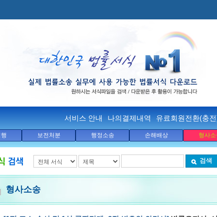
서비스 안내
나의결제내역
유료회원전환(충전
집행
보전처분
행정소송
손해배상
형사소
검색
형사소송