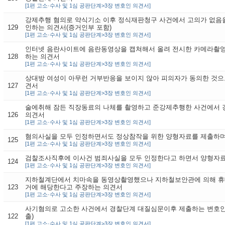
[1편 고소·수사 및 1심 공판단계>3장 변호인 의견서]
강제추행 혐의로 약식기소 이후 정식재판청구 사건에서 고의가 없음
129
인하는 의견서(증거인부 포함)
[1편 고소·수사 및 1심 공판단계>3장 변호인 의견서]
인터넷 음란사이트에 음란동영상을 캡쳐해서 올려 전시한 카메라촬영
128
하는 의견서
[1편 고소·수사 및 1심 공판단계>3장 변호인 의견서]
상대방 여성이 아무런 거부반응을 보이지 않아 피의자가 동의한 것으
127
견서
[1편 고소·수사 및 1심 공판단계>3장 변호인 의견서]
술에취해 잠든 직장동료의 나체를 촬영하고 준강제추행한 사건에서 
126
의견서
[1편 고소·수사 및 1심 공판단계>3장 변호인 의견서]
혐의사실을 모두 인정하면서도 정상참작을 위한 양형자료를 제출하며
125
[1편 고소·수사 및 1심 공판단계>3장 변호인 의견서]
검찰조사직후에 이사건 범죄사실을 모두 인정한다고 하면서 양형자
124
[1편 고소·수사 및 1심 공판단계>3장 변호인 의견서]
지하철계단에서 치마속을 동영상촬영했으나 지하철보안관에 의해 휴
123
거에 해당한다고 주장하는 의견서
[1편 고소·수사 및 1심 공판단계>3장 변호인 의견서]
사기혐의로 고소한 사건에서 경찰단계 대질심문이후 제출하는 변호인
122
출)
[1편 고소·수사 및 1심 공판단계>3장 변호인 의견서]