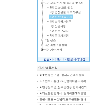
1편 고소·수사 및 1심 공판단계
1장 고소·고발·진정
2장 영장실질·구속적부심
3장 변호인 의견서
4장 보석허가청구
5장 신문사항
6장 변론요지서
7장 공판의진행
2편 상소
3편 특별소송절차
4편 기타 서식
인기 법률서식
★★반성문모음 - 형사사건에서 혐의사실을 인정하는 가해자가 선처를 호소하며 제출작성하는 반성문2
☆☆협의이혼신고서_협의이혼의사확인신청서_자의양육과친권자결정에관한협의서_22p
★반성문모음_음주운전등 형사사건의 가해자, 피의자, 피고인이 작성하여 제출하는 반성문모음(380page)
★재산분할합의서_협의이혼에대한합의서_협의이혼약정서_이혼합의서_19p
탄원서모음 – 성범죄,음주운전등 형사입건 또는 기소된 사건에서 가해자,피의자,피고인을 위하여 선처를 호소하는 내용(지인분들 작성)