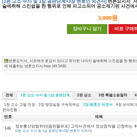
[1편 고소·수사 및 1심 공판단계>3장 변호인 의견서]
변론요지서_서
술에취해 스킨쉽을 한 행위로 인해 피고소되어 공소제기된 사건에
3,000원
장바구니 담기
바로 구매
변론요지서_서로에게 호감이 있다고 착각한 나머지 술에취해 스킨쉽을 한 행위
에 제출하는 변론요지서.hwp (49.5KB)
전체
1편 고소·수사 및 1심 공판단계
2편 상소
3편 특별소송절차
1장 고소·고발·진정
2장 영장실질·구속적부심
3장 변호인 의견서
4장 보석허
판의진행
번호
제목
정보통신망법위반(음란물유포) 고약사건에서 정상참작을 간청하는 
146
[1편 고소·수사 및 1심 공판단계>3장 변호인 의견서]