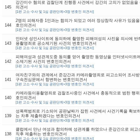
강간미수 혐의로 검찰단계 진행중 사건에서 강간의 고의가 없었음을
145
의견서
[1편 고소·수사 및 1심 공판단계>3장 변호인 의견서]
2명의 피해자중 1인과는 합의가 되었고 여러 정상참작 사유가 있음
144
호인의견서
[1편 고소·수사 및 1심 공판단계>3장 변호인 의견서]
인터넷 성인사이트에 동의하에 촬영한 피해여성의 사진을 의사에 반
143
용촬영죄로 공소제기된 사건의 변호인의견서
[1편 고소·수사 및 1심 공판단계>3장 변호인 의견서]
피해여성과 성관계도중 동의를 얻어 촬영한 동영상을 인터넷사이트에
142
소제기된 사건의 변호인의견서
[1편 고소·수사 및 1심 공판단계>3장 변호인 의견서]
여자친구와의 관계에서 준강간과 카메라촬영죄로 피고소되어 조사
141
구속전심문에서 항변하는 변호인의견서
[1편 고소·수사 및 1심 공판단계>3장 변호인 의견서]
카메라등이용촬영죄로 검찰조사중인 사건에서 충동적으로 범한 행위
140
호인의견서
[1편 고소·수사 및 1심 공판단계>3장 변호인 의견서]
성폭력범죄로 기소되어 공판날짜가 잡힌 사건에서 사건기록을 확보
139
는 차후 제출하겠다는 변호인의견서
[1편 고소·수사 및 1심 공판단계>3장 변호인 의견서]
클럽에서 만난 여성과 합의하에 성관계를 하였으나 준강간으로 피고
138
직후 제출하는 변호인의견서
[1편 고소·수사 및 1심 공판단계>3장 변호인 의견서]