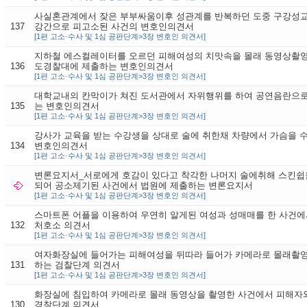
사실혼관계에서 잦은 부부싸움이후 성관계를 반복하던 도중 구강성교
137
강간으로 피고소된 사건의 변호인의견서
[1편 고소·수사 및 1심 공판단계>3장 변호인 의견서]
지하철 에스컬레이터를 오르던 피해여성의 치맛속을 몰래 동영상촬
136
도경찰대에 제출하는 변호인의견서
[1편 고소·수사 및 1심 공판단계>3장 변호인 의견서]
대학교내의 칸막이가 쳐진 도서관에서 자위행위를 하여 공연음란으로
135
는 변호인의견서
[1편 고소·수사 및 1심 공판단계>3장 변호인 의견서]
강사가 교육을 받는 수강생을 상대로 술에 취한채 차량에서 가슴을 
134
변호인의견서
[1편 고소·수사 및 1심 공판단계>3장 변호인 의견서]
변론요지서_서로에게 호감이 있다고 착각한 나머지 술에취해 스킨쉽을
되어 공소제기된 사건에서 법원에 제출하는 변론요지서
[1편 고소·수사 및 1심 공판단계>3장 변호인 의견서]
스마트폰 어플을 이용하여 우연히 알게된 여성과 성매매를 한 사건에
132
처호소 의견서
[1편 고소·수사 및 1심 공판단계>3장 변호인 의견서]
여자화장실에 들어가는 피해여성을 뒤따라 들어가 카메라로 몰래촬영
131
하는 검찰단계 의견서
[1편 고소·수사 및 1심 공판단계>3장 변호인 의견서]
화장실에 침입하여 카메라로 몰래 동영상을 촬영한 사건에서 피해자
130
경찰단계 의견서