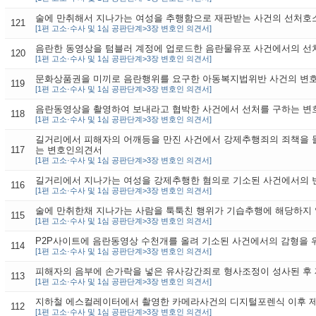
술에 만취해서 지나가는 여성을 추행함으로 재판받는 사건의 선처호
121
[1편 고소·수사 및 1심 공판단계>3장 변호인 의견서]
음란한 동영상을 텀블러 계정에 업로드한 음란물유포 사건에서의 선
120
[1편 고소·수사 및 1심 공판단계>3장 변호인 의견서]
문화상품권을 미끼로 음란행위를 요구한 아동복지법위반 사건의 변
119
[1편 고소·수사 및 1심 공판단계>3장 변호인 의견서]
음란동영상을 촬영하여 보내라고 협박한 사건에서 선처를 구하는 
118
[1편 고소·수사 및 1심 공판단계>3장 변호인 의견서]
길거리에서 피해자의 어깨등을 만진 사건에서 강제추행죄의 죄책을 
117
는 변호인의견서
[1편 고소·수사 및 1심 공판단계>3장 변호인 의견서]
길거리에서 지나가는 여성을 강제추행한 혐의로 기소된 사건에서의
116
[1편 고소·수사 및 1심 공판단계>3장 변호인 의견서]
술에 만취한채 지나가는 사람을 툭툭친 행위가 기습추행에 해당하지
115
[1편 고소·수사 및 1심 공판단계>3장 변호인 의견서]
P2P사이트에 음란동영상 수천개를 올려 기소된 사건에서의 감형을 
114
[1편 고소·수사 및 1심 공판단계>3장 변호인 의견서]
피해자의 음부에 손가락을 넣은 유사강간죄로 형사조정이 성사된 후
113
[1편 고소·수사 및 1심 공판단계>3장 변호인 의견서]
지하철 에스컬레이터에서 촬영한 카메라사건의 디지털포렌식 이후 
112
[1편 고소·수사 및 1심 공판단계>3장 변호인 의견서]