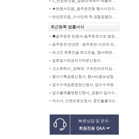
2_반성문모음_법원단계에서 제출한 가해자작성 반성문(132page)
★탄원서모음_음주운전등 형사사건으로 수사기관 및 법원에 제출된 주변인 작성 선처호소 탄원서(208page)
반성문모음_수사단계 즉 경찰검찰단계에서 제출한 가해자작성 반성문(300page)
최근등록 법률서식
◆음주운전 탄원서-음주운전으로 법정구속된 피고인의 선처를 위해 항소심에서 제출하는 탄원서(45page)
음주운전 반성문 - 음주운전 사건의 피의자, 피고인이 선처를 구하며 작성제출하는 반성문
피고인 최후진술 최고진술_형사재판의 변론종결시 피고인이 재판장님께 하는 최종진술 의견내용(36페이지)
집회및시위금지가처분신청서
고소취하서_상해죄, 구속전피의자심문신청서, 보석신청취하서, 형확정증명원
형사기록검증신청서, 형사비용보상청구서
압수수색검증영장신청서, 압수수색영장신청서
압수물제출명령신청서_검찰이 압수수색을 통해 확보한 압수물대상
자수서, 신변보호요청서, 증인불출석신고서
빠른상담 및 문의 :
회원전용 Q&A ☞