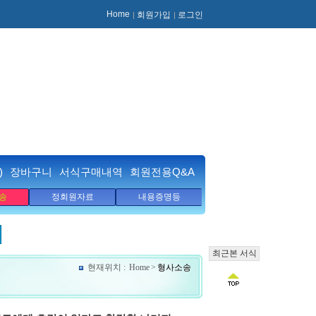
Home
회원가입
로그인
)
장바구니
서식구매내역
회원전용Q&A
송
정회원자료
내용증명등
최근본 서식
현재위치 :
Home
>
형사소송