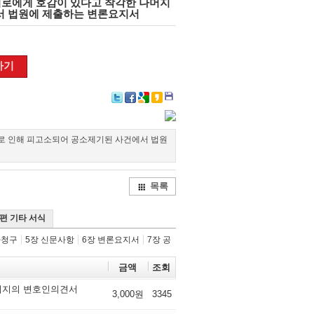
로에게 호감이 있다고 착각한 나머지
서 법원에 제출하는 변론요지서
하기
Twitter
Facebook
Google+
Delicious
KakaoTalk
로 인해 피고소되어 공소제기된 사건에서 법원
목록
4편 기타 서식
가청구
5장 신문사항
6장 변론요지서
7장 공
금액
조회
취지의 변호인의견서
3,000원
3345