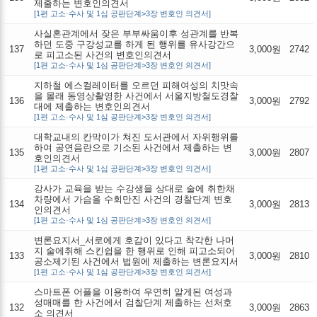
제출하는 변호인의견서
[1편 고소·수사 및 1심 공판단계>3장 변호인 의견서]
사실혼관계에서 잦은 부부싸움이후 성관계를 반복
하던 도중 구강성교를 하게 된 행위를 유사강간으
137
3,000원
2742
로 피고소된 사건의 변호인의견서
[1편 고소·수사 및 1심 공판단계>3장 변호인 의견서]
지하철 에스컬레이터를 오르던 피해여성의 치맛속
을 몰래 동영상촬영한 사건에서 서울지방철도경찰
136
3,000원
2792
대에 제출하는 변호인의견서
[1편 고소·수사 및 1심 공판단계>3장 변호인 의견서]
대학교내의 칸막이가 쳐진 도서관에서 자위행위를
하여 공연음란으로 기소된 사건에서 제출하는 변
135
3,000원
2807
호인의견서
[1편 고소·수사 및 1심 공판단계>3장 변호인 의견서]
강사가 교육을 받는 수강생을 상대로 술에 취한채
차량에서 가슴을 수회만진 사건의 경찰단계 변호
134
3,000원
2813
인의견서
[1편 고소·수사 및 1심 공판단계>3장 변호인 의견서]
변론요지서_서로에게 호감이 있다고 착각한 나머
지 술에취해 스킨쉽을 한 행위로 인해 피고소되어
133
3,000원
2810
공소제기된 사건에서 법원에 제출하는 변론요지서
[1편 고소·수사 및 1심 공판단계>3장 변호인 의견서]
스마트폰 어플을 이용하여 우연히 알게된 여성과
성매매를 한 사건에서 검찰단계 제출하는 선처호
132
3,000원
2863
소 의견서