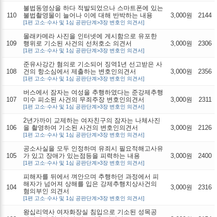
불법동영상을 하다 적발되었으나 스마트폰에 있는
110
불법촬영물이 늘어나 이에 대해 반박하는 내용
3,000원
2144
[1편 고소·수사 및 1심 공판단계>3장 변호인 의견서]
몰래카메라 사진을 인터넷에 게시함으로 유포한
109
행위로 기소된 사건의 선처호소 의견서
3,000원
2306
[1편 고소·수사 및 1심 공판단계>3장 변호인 의견서]
준유사강간 혐의로 기소되어 징역1년 선고받은 사
108
건의 항소심에서 제출하는 변호인의견서
3,000원
2356
[1편 고소·수사 및 1심 공판단계>3장 변호인 의견서]
버스에서 잠자는 여성을 추행하였다는 준강제추행
107
미수 피소된 사건의 무죄주장 변호인의견서
3,000원
2311
[1편 고소·수사 및 1심 공판단계>3장 변호인 의견서]
2년가까이 교제하는 여자친구의 잠자는 나체사진
106
을 촬영하여 기소된 사건의 변호인의견서
3,000원
2126
[1편 고소·수사 및 1심 공판단계>3장 변호인 의견서]
공소사실을 모두 인정하며 유죄시 필요적해고사유
105
가 있고 장애가 있는점등을 피력하는 내용
3,000원
2400
[1편 고소·수사 및 1심 공판단계>3장 변호인 의견서]
피해자를 뒤에서 껴안으며 추행하던 과정에서 피
해자가 넘어져 상해를 입은 강제추행치상사건의
104
3,000원
2316
혐의부인 의견서
[1편 고소·수사 및 1심 공판단계>3장 변호인 의견서]
왕십리역사 여자화장실 침입으로 기소된 성목공