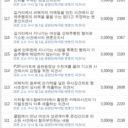
118
선처를 구하는 변호인의견서
3,000원
2205
[1편 고소·수사 및 1심 공판단계>3장 변호인 의견서]
길거리에서 피해자의 어깨등을 만진 사건에서 강
제추행죄의 죄책을 물을 수는 없다고 주장하는 변
117
3,000원
2389
호인의견서
[1편 고소·수사 및 1심 공판단계>3장 변호인 의견서]
길거리에서 지나가는 여성을 강제추행한 혐의로
116
기소된 사건에서의 변론요지서
3,000원
2367
[1편 고소·수사 및 1심 공판단계>3장 변호인 의견서]
술에 만취한채 지나가는 사람을 툭툭친 행위가 기
115
습추행에 해당하지 않는다는 주장
3,000원
2193
[1편 고소·수사 및 1심 공판단계>3장 변호인 의견서]
P2P사이트에 음란동영상 수천개를 올려 기소된 사
114
건에서의 감형을 위한 의견서
3,000원
2300
[1편 고소·수사 및 1심 공판단계>3장 변호인 의견서]
피해자의 음부에 손가락을 넣은 유사강간죄로 형
113
사조정이 성사된 후 제출하는 의견서
3,000원
2608
[1편 고소·수사 및 1심 공판단계>3장 변호인 의견서]
지하철 에스컬레이터에서 촬영한 카메라사건의 디
112
지털포렌식 이후 제출하는 의견서
3,000원
2220
[1편 고소·수사 및 1심 공판단계>3장 변호인 의견서]
클럽에서 만난 여성과 성관계이후 준강간으로 피
111
소된 사건에서 혐의부인하는 내용
3,000원
2138
[1편 고소·수사 및 1심 공판단계>3장 변호인 의견서]