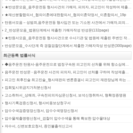
★반성문모음_음주운전등 형사사건의 가해자, 피의자, 피고인이 작성하여 제출하는 반성문모음(380page)
★재산분할합의서_협의이혼에대한합의서_협의이혼약정서_이혼합의서_19p
탄원서모음 – 성범죄,음주운전등 형사입건 또는 기소된 사건에서 가해자,피의자,피고인을 위하여 선처를 호소하는 내용(지인분들 작성)
2_반성문모음_법원단계에서 제출한 가해자작성 반성문(132page)
★탄원서모음_음주운전등 형사사건으로 수사기관 및 법원에 제출된 주변인 작성 선처호소 탄원서(208page)
반성문모음_수사단계 즉 경찰검찰단계에서 제출한 가해자작성 반성문(300page)
최근등록 법률서식
◆음주운전 탄원서-음주운전으로 법정구속된 피고인의 선처를 위해 항소심에서 제출하는 탄원서(45page)
음주운전 반성문 - 음주운전 사건의 피의자, 피고인이 선처를 구하며 작성제출하는 반성문
피고인 최후진술 최고진술_형사재판의 변론종결시 피고인이 재판장님께 하는 최종진술 의견내용(36페이지)
집회및시위금지가처분신청서
고소취하서_상해죄, 구속전피의자심문신청서, 보석신청취하서, 형확정증명원
형사기록검증신청서, 형사비용보상청구서
압수수색검증영장신청서, 압수수색영장신청서
압수물제출명령신청서_검찰이 압수수색을 통해 확보한 압수물대상
자수서, 신변보호요청서, 증인불출석신고서