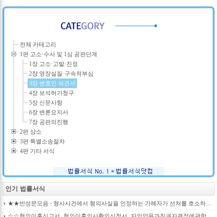
전체 카테고리
1편 고소·수사 및 1심 공판단계
1장 고소·고발·진정
2장 영장실질·구속적부심
3장 변호인 의견서
4장 보석허가청구
5장 신문사항
6장 변론요지서
7장 공판의진행
2편 상소
3편 특별소송절차
4편 기타 서식
인기 법률서식
★★반성문모음 - 형사사건에서 혐의사실을 인정하는 가해자가 선처를 호소하며 제출작성하는 반성문2
☆☆협의이혼신고서_협의이혼의사확인신청서_자의양육과친권자결정에관한협의서_22p