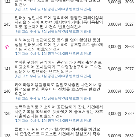
144
3,000원
3098
의견서
[1편 고소·수사 및 1심 공판단계>3장 변호인 의견서]
인터넷 성인사이트에 동의하에 촬영한 피해여성의
사진을 의사에 반하여 게시하여 카메라등이용촬영
143
3,000원
3027
죄로 공소제기된 사건의 변호인의견서
[1편 고소·수사 및 1심 공판단계>3장 변호인 의견서]
피해여성과 성관계도중 동의를 얻어 촬영한 동영
상을 인터넷사이트에 전시하여 유포함으로 공소제
3,000원
2863
기된 사건의 변호인의견서
[1편 고소·수사 및 1심 공판단계>3장 변호인 의견서]
여자친구와의 관계에서 준강간과 카메라촬영죄로
피고소되어 조사받다가 구속영장청구되어 구속전
141
3,000원
2977
심문에서 항변하는 변호인의견서
[1편 고소·수사 및 1심 공판단계>3장 변호인 의견서]
카메라등이용촬영죄로 검찰조사중인 사건에서 충
동적으로 범한 행위이니 선처를 호소하는 변호인
140
3,000원
3005
의견서
[1편 고소·수사 및 1심 공판단계>3장 변호인 의견서]
성폭력범죄로 기소되어 공판날짜가 잡힌 사건에서
사건기록을 확보하지 못하였기에 중요서류는 차후
139
3,000원
2789
제출하겠다는 변호인의견서
[1편 고소·수사 및 1심 공판단계>3장 변호인 의견서]
클럽에서 만난 여성과 합의하에 성관계를 하였으
나 준강간으로 피고소된 사건에서 경찰조사 직후
138
3,000원
2632