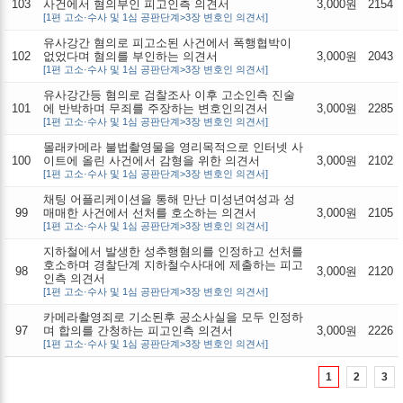
103
사건에서 혐의부인 피고인측 의견서
3,000원
2154
[1편 고소·수사 및 1심 공판단계>3장 변호인 의견서]
유사강간 혐의로 피고소된 사건에서 폭행협박이
102
없었다며 혐의를 부인하는 의견서
3,000원
2043
[1편 고소·수사 및 1심 공판단계>3장 변호인 의견서]
유사강간등 혐의로 검찰조사 이후 고소인측 진술
101
에 반박하며 무죄를 주장하는 변호인의견서
3,000원
2285
[1편 고소·수사 및 1심 공판단계>3장 변호인 의견서]
몰래카메라 불법촬영물을 영리목적으로 인터넷 사
100
이트에 올린 사건에서 감형을 위한 의견서
3,000원
2102
[1편 고소·수사 및 1심 공판단계>3장 변호인 의견서]
채팅 어플리케이션을 통해 만난 미성년여성과 성
99
매매한 사건에서 선처를 호소하는 의견서
3,000원
2105
[1편 고소·수사 및 1심 공판단계>3장 변호인 의견서]
지하철에서 발생한 성추행혐의를 인정하고 선처를
호소하며 경찰단계 지하철수사대에 제출하는 피고
98
3,000원
2120
인측 의견서
[1편 고소·수사 및 1심 공판단계>3장 변호인 의견서]
카메라촬영죄로 기소된후 공소사실을 모두 인정하
97
며 합의를 간청하는 피고인측 의견서
3,000원
2226
[1편 고소·수사 및 1심 공판단계>3장 변호인 의견서]
1
2
3