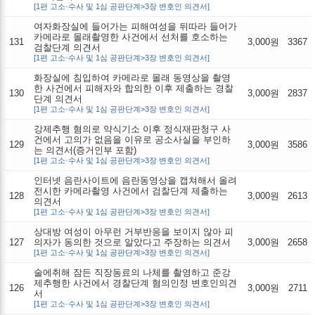
[1편 고소·수사 및 1심 공판단계>3장 변호인 의견서]
여자화장실에 들어가는 피해여성을 뒤따라 들어가
카메라로 몰래촬영한 사건에서 선처를 호소하는
131
3,000원
3367
검찰단계 의견서
[1편 고소·수사 및 1심 공판단계>3장 변호인 의견서]
화장실에 침입하여 카메라로 몰래 동영상을 촬영
한 사건에서 피해자와 합의한 이후 제출하는 경찰
130
3,000원
2837
단계 의견서
[1편 고소·수사 및 1심 공판단계>3장 변호인 의견서]
강제추행 혐의로 약식기소 이후 정식재판청구 사
건에서 고의가 없음을 이유로 공소사실을 부인하
129
3,000원
3586
는 의견서(증거인부 포함)
[1편 고소·수사 및 1심 공판단계>3장 변호인 의견서]
인터넷 음란사이트에 음란동영상을 캡쳐해서 올려
전시한 카메라촬영 사건에서 검찰단계 제출하는
128
3,000원
2613
의견서
[1편 고소·수사 및 1심 공판단계>3장 변호인 의견서]
상대방 여성이 아무런 거부반응을 보이지 않아 피
127
의자가 동의한 것으로 알았다고 주장하는 의견서
3,000원
2658
[1편 고소·수사 및 1심 공판단계>3장 변호인 의견서]
술에취해 잠든 직장동료의 나체를 촬영하고 준강
제추행한 사건에서 경찰단계 혐의인정 변호인의견
126
3,000원
2711
서
[1편 고소·수사 및 1심 공판단계>3장 변호인 의견서]