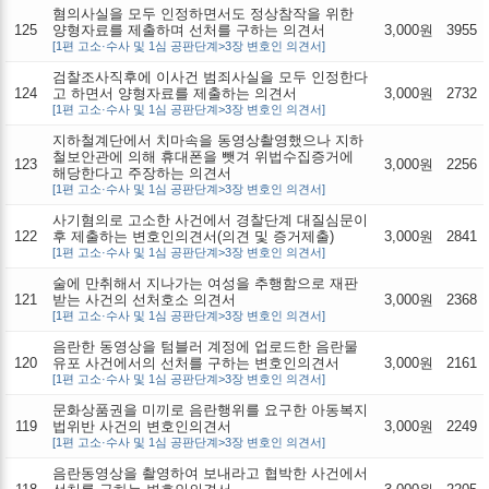
혐의사실을 모두 인정하면서도 정상참작을 위한
125
양형자료를 제출하며 선처를 구하는 의견서
3,000원
3955
[1편 고소·수사 및 1심 공판단계>3장 변호인 의견서]
검찰조사직후에 이사건 범죄사실을 모두 인정한다
124
고 하면서 양형자료를 제출하는 의견서
3,000원
2732
[1편 고소·수사 및 1심 공판단계>3장 변호인 의견서]
지하철계단에서 치마속을 동영상촬영했으나 지하
철보안관에 의해 휴대폰을 뺏겨 위법수집증거에
123
3,000원
2256
해당한다고 주장하는 의견서
[1편 고소·수사 및 1심 공판단계>3장 변호인 의견서]
사기혐의로 고소한 사건에서 경찰단계 대질심문이
122
후 제출하는 변호인의견서(의견 및 증거제출)
3,000원
2841
[1편 고소·수사 및 1심 공판단계>3장 변호인 의견서]
술에 만취해서 지나가는 여성을 추행함으로 재판
121
받는 사건의 선처호소 의견서
3,000원
2368
[1편 고소·수사 및 1심 공판단계>3장 변호인 의견서]
음란한 동영상을 텀블러 계정에 업로드한 음란물
120
유포 사건에서의 선처를 구하는 변호인의견서
3,000원
2161
[1편 고소·수사 및 1심 공판단계>3장 변호인 의견서]
문화상품권을 미끼로 음란행위를 요구한 아동복지
119
법위반 사건의 변호인의견서
3,000원
2249
[1편 고소·수사 및 1심 공판단계>3장 변호인 의견서]
음란동영상을 촬영하여 보내라고 협박한 사건에서