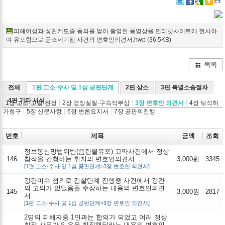
Twitter
Facebook
Google+
Delicio
Kak
피해여성과 성관계도중 동의를 얻어 촬영한 동영상을 인터넷사이트에 전시하
여 유포함으로 공소제기된 사건의 변호인의견서.hwp (36.5KB)
목록
전체
1편 고소·수사 및 1심 공판단계
2편 상소
3편 특별소송절차
4편 기타 서식
1장 고소·고발·진정
2장 영장실질·구속적부심
3장 변호인 의견서
4장 보석허
가청구
5장 신문사항
6장 변론요지서
7장 공판의진행
번호
제목
금액
조회
정보통신망법위반(음란물유포) 고약사건에서 정상
146
참작을 간청하는 취지의 변호인의견서
3,000원
3345
[1편 고소·수사 및 1심 공판단계>3장 변호인 의견서]
강간미수 혐의로 검찰단계 진행중 사건에서 강간
의 고의가 없었음을 주장하는 내용의 변호인의견
145
3,000원
2817
서
[1편 고소·수사 및 1심 공판단계>3장 변호인 의견서]
2명의 피해자중 1인과는 합의가 되었고 여러 정상
참작 사유가 있음을 참작해달라는 내용의 변호인