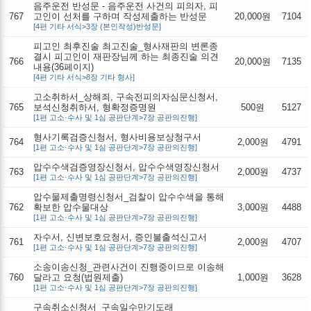
음주운전 반성문 - 음주운전 사건의 피의자, 피
767
고인이 선처를 구하며 작성제출하는 반성문
20,000원
7104
[4편 기타 서식>3장 (본인작성)반성문]
피고인 최후진술 최고진술_형사재판의 변론종
결시 피고인이 재판장님께 하는 최종진술 의견
766
20,000원
7135
내용(36페이지)
[4편 기타 서식>8장 기타 형사]
고소취하서_상해죄, 구속전피의자심문신청서,
765
보석신청취하서, 형확정증명원
500원
5127
[1편 고소·수사 및 1심 공판단계>7장 공판의진행]
형사기록검증신청서, 형사비용보상청구서
764
2,000원
4791
[1편 고소·수사 및 1심 공판단계>7장 공판의진행]
압수수색검증영장신청서, 압수수색영장신청서
763
2,000원
4737
[1편 고소·수사 및 1심 공판단계>7장 공판의진행]
압수물제출명령신청서_검찰이 압수수색을 통해
762
확보한 압수물대상
3,000원
4488
[1편 고소·수사 및 1심 공판단계>7장 공판의진행]
자수서, 신변보호요청서, 증인불출석신고서
761
2,000원
4707
[1편 고소·수사 및 1심 공판단계>7장 공판의진행]
소송이송신청_관련사건이 진행중이므로 이송해
760
달라고 요청(법원제출)
1,000원
3628
[1편 고소·수사 및 1심 공판단계>7장 공판의진행]
구속취소신청서_구속일수만기도래