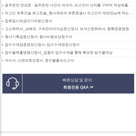
음주운전 반성문 - 음주운전 사건의 피의자, 피고인이 선처를 구하며 작성제출하는 반성문
피고인 최후진술 최고진술_형사재판의 변론종결시 피고인이 재판장님께 하는 최종진술 의견내용(36페이지)
집회및시위금지가처분신청서
고소취하서_상해죄, 구속전피의자심문신청서, 보석신청취하서, 형확정증명원
형사기록검증신청서, 형사비용보상청구서
압수수색검증영장신청서, 압수수색영장신청서
압수물제출명령신청서_검찰이 압수수색을 통해 확보한 압수물대상
자수서, 신변보호요청서, 증인불출석신고서
빠른상담 및 문의 :
회원전용 Q&A ☞