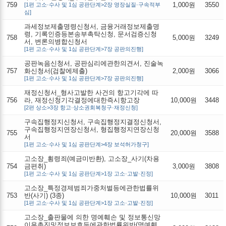
759
1,000원
3550
[1편 고소·수사 및 1심 공판단계>2장 영장실질·구속적부
심]
과세정보제출명령신청서, 금융거래정보제출명
령, 기록인증등본송부촉탁신청, 문서검증신청
758
5,000원
3249
서, 변론의병합신청서
[1편 고소·수사 및 1심 공판단계>7장 공판의진행]
공판녹음신청서, 공판심리에관한의견서, 진술녹
757
화신청서(검찰에제출)
2,000원
3066
[1편 고소·수사 및 1심 공판단계>7장 공판의진행]
재정신청서_형사고발한 사건의 항고기각에 따
756
라, 재정신청기각결정에대한즉시항고장
10,000원
3448
[2편 상소>3장 항고·상소권회복청구·재정신청]
구속집행정지신청서, 구속집행정지결정신청서,
구속집행정지연장신청서, 형집행정지연장신청
755
20,000원
3588
서
[1편 고소·수사 및 1심 공판단계>4장 보석허가청구]
고소장_횡령죄(예금미반환), 고소장_사기(차용
754
금편취)
3,000원
3808
[1편 고소·수사 및 1심 공판단계>1장 고소·고발·진정]
고소장_특정경제범죄가중처벌등에관한법률위
753
반(사기) (3종)
10,000원
3011
[1편 고소·수사 및 1심 공판단계>1장 고소·고발·진정]
고소장_출판물에 의한 명예훼손 및 정보통신망
이용촉진및정보보호등에관한법률위반(명예훼