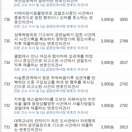
속전심문에서 항변하는 변호인의견서
[1편 고소·수사 및 1심 공판단계>3장 변호인 의견서]
카메라등이용촬영죄로 검찰조사중인 사건에서
충동적으로 범한 행위이니 선처를 호소하는 변
736
3,000원
3005
호인의견서
[1편 고소·수사 및 1심 공판단계>3장 변호인 의견서]
성폭력범죄로 기소되어 공판날짜가 잡힌 사건에
서 사건기록을 확보하지 못하였기에 중요서류는
735
3,000원
2789
차후 제출하겠다는 변호인의견서
[1편 고소·수사 및 1심 공판단계>3장 변호인 의견서]
클럽에서 만난 여성과 합의하에 성관계를 하였
으나 준강간으로 피고소된 사건에서 경찰조사
734
3,000원
2637
직후 제출하는 변호인의견서
[1편 고소·수사 및 1심 공판단계>3장 변호인 의견서]
사실혼관계에서 잦은 부부싸움이후 성관계를 반
복하던 도중 구강성교를 하게 된 행위를 유사강
733
3,000원
2742
간으로 피고소된 사건의 변호인의견서
[1편 고소·수사 및 1심 공판단계>3장 변호인 의견서]
지하철 에스컬레이터를 오르던 피해여성의 치맛
속을 몰래 동영상촬영한 사건에서 서울지방철도
732
3,000원
2792
경찰대에 제출하는 변호인의견서
[1편 고소·수사 및 1심 공판단계>3장 변호인 의견서]
대학교내의 칸막이가 쳐진 도서관에서 자위행위
를 하여 공연음란으로 기소된 사건에서 제출하
731
3,000원
2813
는 변호인의견서