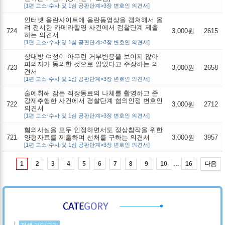
[1편 고소·수사 및 1심 공판단계>3장 변호인 의견서]
인터넷 음란사이트에 음란동영상을 캡쳐해서 올
려 전시한 카메라촬영 사건에서 검찰단계 제출
724
3,000원
2615
하는 의견서
[1편 고소·수사 및 1심 공판단계>3장 변호인 의견서]
상대방 여성이 아무런 거부반응을 보이지 않아
피의자가 동의한 것으로 알았다고 주장하는 의
723
3,000원
2658
견서
[1편 고소·수사 및 1심 공판단계>3장 변호인 의견서]
술에취해 잠든 직장동료의 나체를 촬영하고 준
강제추행한 사건에서 경찰단계 혐의인정 변호인
722
3,000원
2712
의견서
[1편 고소·수사 및 1심 공판단계>3장 변호인 의견서]
혐의사실을 모두 인정하면서도 정상참작을 위한
721
양형자료를 제출하며 선처를 구하는 의견서
3,000원
3957
[1편 고소·수사 및 1심 공판단계>3장 변호인 의견서]
…
다음
1
2
3
4
5
6
7
8
9
10
16