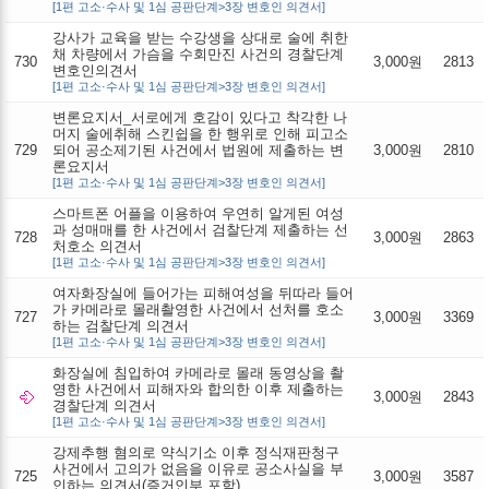
[1편 고소·수사 및 1심 공판단계>3장 변호인 의견서]
강사가 교육을 받는 수강생을 상대로 술에 취한
채 차량에서 가슴을 수회만진 사건의 경찰단계
730
3,000원
2813
변호인의견서
[1편 고소·수사 및 1심 공판단계>3장 변호인 의견서]
변론요지서_서로에게 호감이 있다고 착각한 나
머지 술에취해 스킨쉽을 한 행위로 인해 피고소
729
되어 공소제기된 사건에서 법원에 제출하는 변
3,000원
2810
론요지서
[1편 고소·수사 및 1심 공판단계>3장 변호인 의견서]
스마트폰 어플을 이용하여 우연히 알게된 여성
과 성매매를 한 사건에서 검찰단계 제출하는 선
728
3,000원
2863
처호소 의견서
[1편 고소·수사 및 1심 공판단계>3장 변호인 의견서]
여자화장실에 들어가는 피해여성을 뒤따라 들어
가 카메라로 몰래촬영한 사건에서 선처를 호소
727
3,000원
3369
하는 검찰단계 의견서
[1편 고소·수사 및 1심 공판단계>3장 변호인 의견서]
화장실에 침입하여 카메라로 몰래 동영상을 촬
영한 사건에서 피해자와 합의한 이후 제출하는
3,000원
2843
경찰단계 의견서
[1편 고소·수사 및 1심 공판단계>3장 변호인 의견서]
강제추행 혐의로 약식기소 이후 정식재판청구
사건에서 고의가 없음을 이유로 공소사실을 부
725
3,000원
3587
인하는 의견서(증거인부 포함)