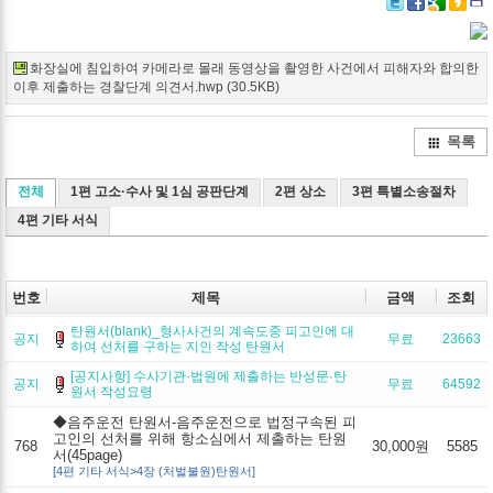
Twitter
Facebook
Google+
Delicio
Kak
화장실에 침입하여 카메라로 몰래 동영상을 촬영한 사건에서 피해자와 합의한
이후 제출하는 경찰단계 의견서.hwp (30.5KB)
목록
전체
1편 고소·수사 및 1심 공판단계
2편 상소
3편 특별소송절차
4편 기타 서식
번호
제목
금액
조회
탄원서(blank)_형사사건의 계속도중 피고인에 대
공지
무료
23663
하여 선처를 구하는 지인 작성 탄원서
[공지사항] 수사기관·법원에 제출하는 반성문·탄
공지
무료
64592
원서 작성요령
◆음주운전 탄원서-음주운전으로 법정구속된 피
고인의 선처를 위해 항소심에서 제출하는 탄원
768
30,000원
5585
서(45page)
[4편 기타 서식>4장 (처벌불원)탄원서]