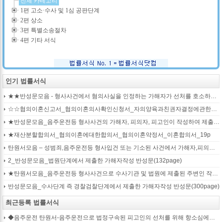
전체 카테고리
1편 고소·수사 및 1심 공판단계
2편 상소
3편 특별소송절차
4편 기타 서식
인기 법률서식
★★반성문모음 - 형사사건에서 혐의사실을 인정하는 가해자가 선처를 호소하며 제출작성하는 반성문2
☆☆협의이혼신고서_협의이혼의사확인신청서_자의양육과친권자결정에관한협의서_22p
★반성문모음_음주운전등 형사사건의 가해자, 피의자, 피고인이 작성하여 제출하는 반성문모음(380page)
★재산분할합의서_협의이혼에대한합의서_협의이혼약정서_이혼합의서_19p
탄원서모음 – 성범죄,음주운전등 형사입건 또는 기소된 사건에서 가해자,피의자,피고인을 위하여 선처를 호소하는 내용(지인분들 작성)
2_반성문모음_법원단계에서 제출한 가해자작성 반성문(132page)
★탄원서모음_음주운전등 형사사건으로 수사기관 및 법원에 제출된 주변인 작성 선처호소 탄원서(208page)
반성문모음_수사단계 즉 경찰검찰단계에서 제출한 가해자작성 반성문(300page)
최근등록 법률서식
◆음주운전 탄원서-음주운전으로 법정구속된 피고인의 선처를 위해 항소심에서 제출하는 탄원서(45page)