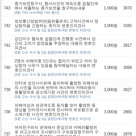
증거보전청구서_형사사건의 계속도중 검찰단계
743
에서 제출하는 증거보전을 청구하는내용
1,000원
3070
[4편 기타 서식>8장 기타 형사]
정보통신망법위반(음란물유포) 고약사건에서 정
742
상참작을 간청하는 취지의 변호인의견서
3,000원
3345
[1편 고소·수사 및 1심 공판단계>3장 변호인 의견서]
강간미수 혐의로 검찰단계 진행중 사건에서 강
간의 고의가 없었음을 주장하는 내용의 변호인
741
3,000원
2817
의견서
[1편 고소·수사 및 1심 공판단계>3장 변호인 의견서]
2명의 피해자중 1인과는 합의가 되었고 여러 정
상참작 사유가 있음을 참작해달라는 내용의 변
740
3,000원
3099
호인의견서
[1편 고소·수사 및 1심 공판단계>3장 변호인 의견서]
인터넷 성인사이트에 동의하에 촬영한 피해여성
의 사진을 의사에 반하여 게시하여 카메라등이
739
3,000원
3027
용촬영죄로 공소제기된 사건의 변호인의견서
[1편 고소·수사 및 1심 공판단계>3장 변호인 의견서]
피해여성과 성관계도중 동의를 얻어 촬영한 동
영상을 인터넷사이트에 전시하여 유포함으로 공
738
3,000원
2865
소제기된 사건의 변호인의견서
[1편 고소·수사 및 1심 공판단계>3장 변호인 의견서]
여자친구와의 관계에서 준강간과 카메라촬영죄
로 피고소되어 조사받다가 구속영장청구되어 구
737
3,000원
2978