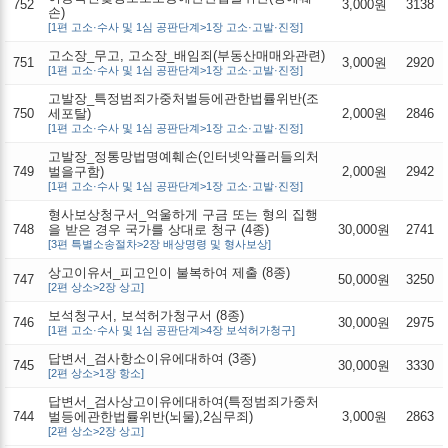
752
3,000원
3138
손)
[1편 고소·수사 및 1심 공판단계>1장 고소·고발·진정]
고소장_무고, 고소장_배임죄(부동산매매와관련)
751
3,000원
2920
[1편 고소·수사 및 1심 공판단계>1장 고소·고발·진정]
고발장_특정범죄가중처벌등에관한법률위반(조
750
세포탈)
2,000원
2846
[1편 고소·수사 및 1심 공판단계>1장 고소·고발·진정]
고발장_정통망법명예훼손(인터넷악플러들의처
749
벌을구함)
2,000원
2942
[1편 고소·수사 및 1심 공판단계>1장 고소·고발·진정]
형사보상청구서_억울하게 구금 또는 형의 집행
748
을 받은 경우 국가를 상대로 청구 (4종)
30,000원
2741
[3편 특별소송절차>2장 배상명령 및 형사보상]
상고이유서_피고인이 불복하여 제출 (8종)
747
50,000원
3250
[2편 상소>2장 상고]
보석청구서, 보석허가청구서 (8종)
746
30,000원
2975
[1편 고소·수사 및 1심 공판단계>4장 보석허가청구]
답변서_검사항소이유에대하여 (3종)
745
30,000원
3330
[2편 상소>1장 항소]
답변서_검사상고이유에대하여(특정범죄가중처
744
벌등에관한법률위반(뇌물),2심무죄)
3,000원
2863
[2편 상소>2장 상고]