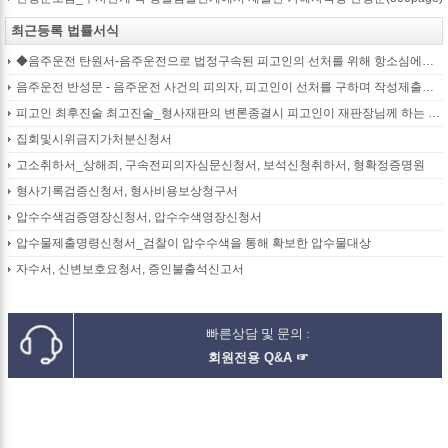
최근등록 법률서식
◆음주운전 탄원서-음주운전으로 법정구속된 피고인의 선처를 위해 항소심에서 제출하는 탄원서(45page)
음주운전 반성문 - 음주운전 사건의 피의자, 피고인이 선처를 구하며 작성제출하는 반성문
피고인 최후진술 최고진술_형사재판의 변론종결시 피고인이 재판장님께 하는 최종진술 의견내용(36페이지)
집회및시위금지가처분신청서
고소취하서_상해죄, 구속전피의자심문신청서, 보석신청취하서, 형확정증명원
형사기록검증신청서, 형사비용보상청구서
압수수색검증영장신청서, 압수수색영장신청서
압수물제출명령신청서_검찰이 압수수색을 통해 확보한 압수물대상
자수서, 신변보호요청서, 증인불출석신고서
빠른상담 및 문의 :
회원전용 Q&A ☞