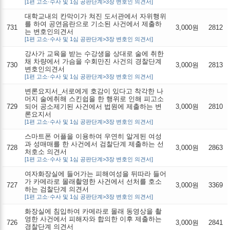
[1편 고소·수사 및 1심 공판단계>3장 변호인 의견서]
대학교내의 칸막이가 쳐진 도서관에서 자위행위
를 하여 공연음란으로 기소된 사건에서 제출하
731
3,000원
2812
는 변호인의견서
[1편 고소·수사 및 1심 공판단계>3장 변호인 의견서]
강사가 교육을 받는 수강생을 상대로 술에 취한
채 차량에서 가슴을 수회만진 사건의 경찰단계
730
3,000원
2813
변호인의견서
[1편 고소·수사 및 1심 공판단계>3장 변호인 의견서]
변론요지서_서로에게 호감이 있다고 착각한 나
머지 술에취해 스킨쉽을 한 행위로 인해 피고소
729
되어 공소제기된 사건에서 법원에 제출하는 변
3,000원
2810
론요지서
[1편 고소·수사 및 1심 공판단계>3장 변호인 의견서]
스마트폰 어플을 이용하여 우연히 알게된 여성
과 성매매를 한 사건에서 검찰단계 제출하는 선
728
3,000원
2863
처호소 의견서
[1편 고소·수사 및 1심 공판단계>3장 변호인 의견서]
여자화장실에 들어가는 피해여성을 뒤따라 들어
가 카메라로 몰래촬영한 사건에서 선처를 호소
727
3,000원
3369
하는 검찰단계 의견서
[1편 고소·수사 및 1심 공판단계>3장 변호인 의견서]
화장실에 침입하여 카메라로 몰래 동영상을 촬
영한 사건에서 피해자와 합의한 이후 제출하는
726
3,000원
2841
경찰단계 의견서