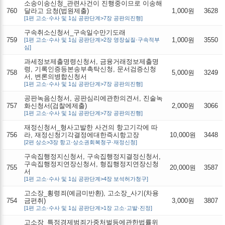
소송이송신청_관련사건이 진행중이므로 이송해
760
달라고 요청(법원제출)
1,000원
3628
[1편 고소·수사 및 1심 공판단계>7장 공판의진행]
구속취소신청서_구속일수만기도래
759
1,000원
3550
[1편 고소·수사 및 1심 공판단계>2장 영장실질·구속적부
심]
과세정보제출명령신청서, 금융거래정보제출명
령, 기록인증등본송부촉탁신청, 문서검증신청
758
5,000원
3249
서, 변론의병합신청서
[1편 고소·수사 및 1심 공판단계>7장 공판의진행]
공판녹음신청서, 공판심리에관한의견서, 진술녹
757
화신청서(검찰에제출)
2,000원
3066
[1편 고소·수사 및 1심 공판단계>7장 공판의진행]
재정신청서_형사고발한 사건의 항고기각에 따
756
라, 재정신청기각결정에대한즉시항고장
10,000원
3448
[2편 상소>3장 항고·상소권회복청구·재정신청]
구속집행정지신청서, 구속집행정지결정신청서,
구속집행정지연장신청서, 형집행정지연장신청
755
20,000원
3587
서
[1편 고소·수사 및 1심 공판단계>4장 보석허가청구]
고소장_횡령죄(예금미반환), 고소장_사기(차용
754
금편취)
3,000원
3807
[1편 고소·수사 및 1심 공판단계>1장 고소·고발·진정]
고소장_특정경제범죄가중처벌등에관한법률위