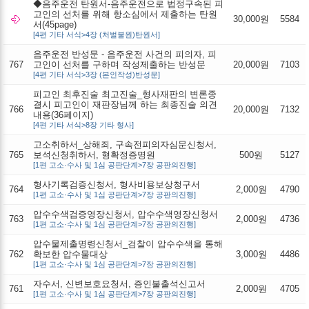
◆음주운전 탄원서-음주운전으로 법정구속된 피
고인의 선처를 위해 항소심에서 제출하는 탄원
30,000원
5584
서(45page)
[4편 기타 서식>4장 (처벌불원)탄원서]
음주운전 반성문 - 음주운전 사건의 피의자, 피
767
고인이 선처를 구하며 작성제출하는 반성문
20,000원
7103
[4편 기타 서식>3장 (본인작성)반성문]
피고인 최후진술 최고진술_형사재판의 변론종
결시 피고인이 재판장님께 하는 최종진술 의견
766
20,000원
7132
내용(36페이지)
[4편 기타 서식>8장 기타 형사]
고소취하서_상해죄, 구속전피의자심문신청서,
765
보석신청취하서, 형확정증명원
500원
5127
[1편 고소·수사 및 1심 공판단계>7장 공판의진행]
형사기록검증신청서, 형사비용보상청구서
764
2,000원
4790
[1편 고소·수사 및 1심 공판단계>7장 공판의진행]
압수수색검증영장신청서, 압수수색영장신청서
763
2,000원
4736
[1편 고소·수사 및 1심 공판단계>7장 공판의진행]
압수물제출명령신청서_검찰이 압수수색을 통해
762
확보한 압수물대상
3,000원
4486
[1편 고소·수사 및 1심 공판단계>7장 공판의진행]
자수서, 신변보호요청서, 증인불출석신고서
761
2,000원
4705
[1편 고소·수사 및 1심 공판단계>7장 공판의진행]