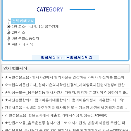
전체 카테고리
1편 고소·수사 및 1심 공판단계
2편 상소
3편 특별소송절차
4편 기타 서식
인기 법률서식
★★반성문모음 - 형사사건에서 혐의사실을 인정하는 가해자가 선처를 호소하며 제출작성하는 반성문2
☆☆협의이혼신고서_협의이혼의사확인신청서_자의양육과친권자결정에관한협의서_22p
★반성문모음_음주운전등 형사사건의 가해자, 피의자, 피고인이 작성하여 제출하는 반성문모음(380page)
★재산분할합의서_협의이혼에대한합의서_협의이혼약정서_이혼합의서_19p
탄원서모음 – 성범죄,음주운전등 형사입건 또는 기소된 사건에서 가해자,피의자,피고인을 위하여 선처를 호소하는 내용(지인분들 작성)
2_반성문모음_법원단계에서 제출한 가해자작성 반성문(132page)
★탄원서모음_음주운전등 형사사건으로 수사기관 및 법원에 제출된 주변인 작성 선처호소 탄원서(208page)
반성문모음_수사단계 즉 경찰검찰단계에서 제출한 가해자작성 반성문(300page)