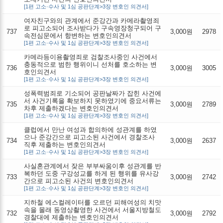
[1편 고소·수사 및 1심 공판단계>3장 변호인 의견서]
여자친구와의 관계에서 준강간과 카메라촬영죄
로 피고소되어 조사받다가 구속영장청구되어 구
737
3,000원
2978
속전심문에서 항변하는 변호인의견서
[1편 고소·수사 및 1심 공판단계>3장 변호인 의견서]
카메라등이용촬영죄로 검찰조사중인 사건에서
충동적으로 범한 행위이니 선처를 호소하는 변
736
3,000원
3005
호인의견서
[1편 고소·수사 및 1심 공판단계>3장 변호인 의견서]
성폭력범죄로 기소되어 공판날짜가 잡힌 사건에
서 사건기록을 확보하지 못하였기에 중요서류는
735
3,000원
2789
차후 제출하겠다는 변호인의견서
[1편 고소·수사 및 1심 공판단계>3장 변호인 의견서]
클럽에서 만난 여성과 합의하에 성관계를 하였
으나 준강간으로 피고소된 사건에서 경찰조사
734
3,000원
2637
직후 제출하는 변호인의견서
[1편 고소·수사 및 1심 공판단계>3장 변호인 의견서]
사실혼관계에서 잦은 부부싸움이후 성관계를 반
복하던 도중 구강성교를 하게 된 행위를 유사강
733
3,000원
2742
간으로 피고소된 사건의 변호인의견서
[1편 고소·수사 및 1심 공판단계>3장 변호인 의견서]
지하철 에스컬레이터를 오르던 피해여성의 치맛
속을 몰래 동영상촬영한 사건에서 서울지방철도
732
3,000원
2792
경찰대에 제출하는 변호인의견서