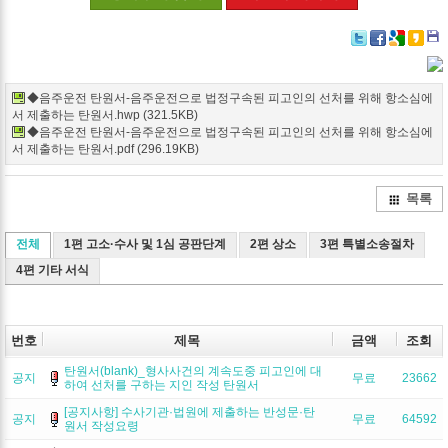
Twitter
Facebook
Google+
Delicio
Kak
◆음주운전 탄원서-음주운전으로 법정구속된 피고인의 선처를 위해 항소심에
서 제출하는 탄원서.hwp (321.5KB)
◆음주운전 탄원서-음주운전으로 법정구속된 피고인의 선처를 위해 항소심에
서 제출하는 탄원서.pdf (296.19KB)
목록
전체
1편 고소·수사 및 1심 공판단계
2편 상소
3편 특별소송절차
4편 기타 서식
번호
제목
금액
조회
탄원서(blank)_형사사건의 계속도중 피고인에 대
공지
무료
23662
하여 선처를 구하는 지인 작성 탄원서
[공지사항] 수사기관·법원에 제출하는 반성문·탄
공지
무료
64592
원서 작성요령