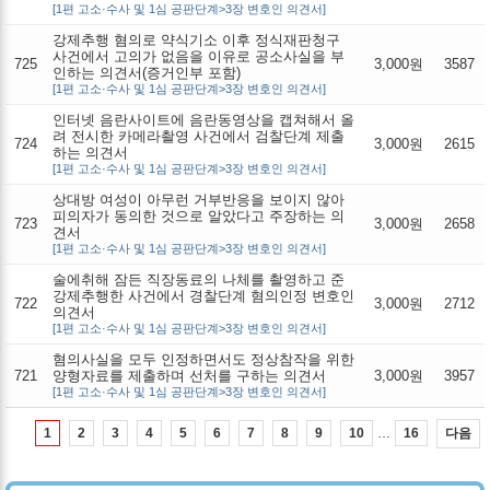
[1편 고소·수사 및 1심 공판단계>3장 변호인 의견서]
강제추행 혐의로 약식기소 이후 정식재판청구
사건에서 고의가 없음을 이유로 공소사실을 부
725
3,000원
3587
인하는 의견서(증거인부 포함)
[1편 고소·수사 및 1심 공판단계>3장 변호인 의견서]
인터넷 음란사이트에 음란동영상을 캡쳐해서 올
려 전시한 카메라촬영 사건에서 검찰단계 제출
724
3,000원
2615
하는 의견서
[1편 고소·수사 및 1심 공판단계>3장 변호인 의견서]
상대방 여성이 아무런 거부반응을 보이지 않아
피의자가 동의한 것으로 알았다고 주장하는 의
723
3,000원
2658
견서
[1편 고소·수사 및 1심 공판단계>3장 변호인 의견서]
술에취해 잠든 직장동료의 나체를 촬영하고 준
강제추행한 사건에서 경찰단계 혐의인정 변호인
722
3,000원
2712
의견서
[1편 고소·수사 및 1심 공판단계>3장 변호인 의견서]
혐의사실을 모두 인정하면서도 정상참작을 위한
721
양형자료를 제출하며 선처를 구하는 의견서
3,000원
3957
[1편 고소·수사 및 1심 공판단계>3장 변호인 의견서]
…
다음
1
2
3
4
5
6
7
8
9
10
16