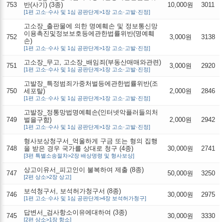
753
반(사기) (3종)
10,000원
3011
[1편 고소·수사 및 1심 공판단계>1장 고소·고발·진정]
고소장_출판물에 의한 명예훼손 및 정보통신망
이용촉진및정보보호등에관한법률위반(명예훼
752
3,000원
3138
손)
[1편 고소·수사 및 1심 공판단계>1장 고소·고발·진정]
고소장_무고, 고소장_배임죄(부동산매매와관련)
751
3,000원
2920
[1편 고소·수사 및 1심 공판단계>1장 고소·고발·진정]
고발장_특정범죄가중처벌등에관한법률위반(조
750
세포탈)
2,000원
2846
[1편 고소·수사 및 1심 공판단계>1장 고소·고발·진정]
고발장_정통망법명예훼손(인터넷악플러들의처
749
벌을구함)
2,000원
2942
[1편 고소·수사 및 1심 공판단계>1장 고소·고발·진정]
형사보상청구서_억울하게 구금 또는 형의 집행
748
을 받은 경우 국가를 상대로 청구 (4종)
30,000원
2741
[3편 특별소송절차>2장 배상명령 및 형사보상]
상고이유서_피고인이 불복하여 제출 (8종)
747
50,000원
3250
[2편 상소>2장 상고]
보석청구서, 보석허가청구서 (8종)
746
30,000원
2975
[1편 고소·수사 및 1심 공판단계>4장 보석허가청구]
답변서_검사항소이유에대하여 (3종)
745
30,000원
3330
[2편 상소>1장 항소]