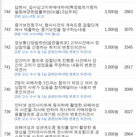
답변서_검사상고이유에대하여(특정범죄가중처
744
벌등에관한법률위반(뇌물),2심무죄)
3,000원
2863
[2편 상소>2장 상고]
증거보전청구서_형사사건의 계속도중 검찰단계
743
에서 제출하는 증거보전을 청구하는내용
1,000원
3070
[4편 기타 서식>8장 기타 형사]
정보통신망법위반(음란물유포) 고약사건에서 정
742
상참작을 간청하는 취지의 변호인의견서
3,000원
3345
[1편 고소·수사 및 1심 공판단계>3장 변호인 의견서]
강간미수 혐의로 검찰단계 진행중 사건에서 강
간의 고의가 없었음을 주장하는 내용의 변호인
741
3,000원
2817
의견서
[1편 고소·수사 및 1심 공판단계>3장 변호인 의견서]
2명의 피해자중 1인과는 합의가 되었고 여러 정
상참작 사유가 있음을 참작해달라는 내용의 변
740
3,000원
3099
호인의견서
[1편 고소·수사 및 1심 공판단계>3장 변호인 의견서]
인터넷 성인사이트에 동의하에 촬영한 피해여성
의 사진을 의사에 반하여 게시하여 카메라등이
739
3,000원
3027
용촬영죄로 공소제기된 사건의 변호인의견서
[1편 고소·수사 및 1심 공판단계>3장 변호인 의견서]
피해여성과 성관계도중 동의를 얻어 촬영한 동
영상을 인터넷사이트에 전시하여 유포함으로 공
738
3,000원
2864
소제기된 사건의 변호인의견서